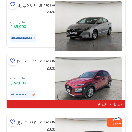
هيونداي النترا جي إل
2020
شامل الضريبة
45,900
مستعملة
124,907 كم
مفحوصة ومضمونة
هيونداي كونا ستاندر
2020
شامل الضريبة
52,000
مستعملة
37,225 كم
ممشى قليل
مفحوصة ومضمونة
خل اول قسطين علينا
هيونداي كريتا جي إل
1,800
2020