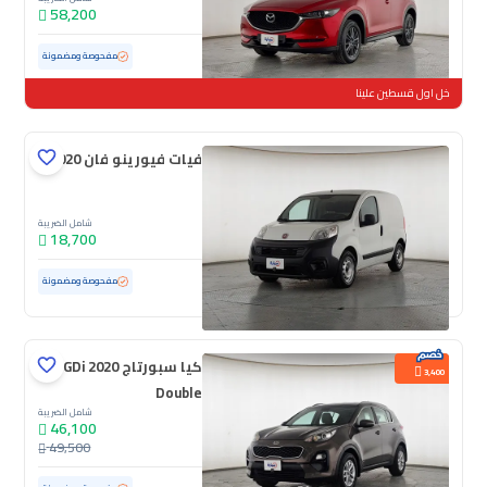
58,200
مستعملة
178,933 كم
مفحوصة ومضمونة
خل اول قسطين علينا
فيات فيورينو فان 2020
شامل الضريبة
18,700
مستعملة
133,293 كم
مفحوصة ومضمونة
كيا سبورتاج GDi 2020
3,400
Double
شامل الضريبة
46,100
49,500