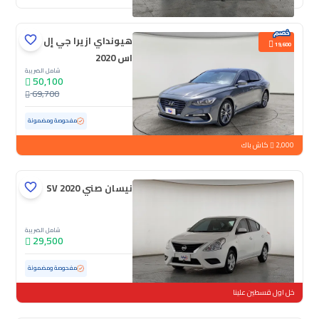
هيونداي ازيرا جي إل
19,600
اس 2020
شامل الضريبة
50,100
69,700
مستعملة
138,919 كم
مفحوصة ومضمونة
2,000
كاش باك
نيسان صني SV 2020
شامل الضريبة
29,500
مستعملة
165,271 كم
مفحوصة ومضمونة
خل اول قسطين علينا