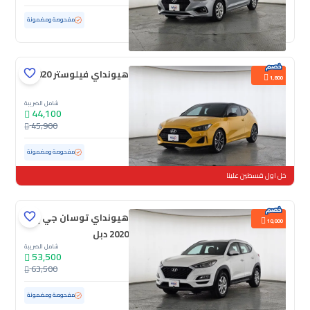
مستعملة
101,431 كم
مفحوصة ومضمونة
هيونداي فيلوستر 2020
1,800
شامل الضريبة
44,100
45,900
مستعملة
48,861 كم
ممشى قليل
مفحوصة ومضمونة
خل اول قسطين علينا
هيونداي توسان جي إل
10,000
2020 دبل
شامل الضريبة
53,500
63,500
مستعملة
95,546 كم
مفحوصة ومضمونة