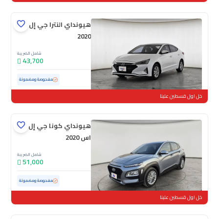
هيونداي النترا جي إل
2020
شامل الضريبة
43,700
مستعملة
121,696 كم
مفحوصة ومضمونة
خل اول قسطين علينا
هيونداي كونا جي إل
اس 2020
شامل الضريبة
51,000
مستعملة
154,441 كم
مفحوصة ومضمونة
خل اول قسطين علينا