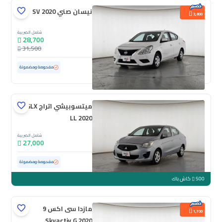
نيسان صني SV 2020
2,800
شامل الضريبة
28,700
31,500
مستعملة
153,833 كم
مفحوصة ومضمونة
ميتسوبيشي اتراج GLX
LL 2020
شامل الضريبة
27,000
مستعملة
128,768 كم
مفحوصة ومضمونة
500
كاش باك
مازدا سى اكس 9
1,700
Skyactiv G 2020