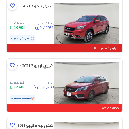
شيري تيجو 7 2021
شامل الضريبة
يبدأ القسط من
43,900
/
شهرياً
951
مستعملة
7,617 كم
ممشى قليل
مفحوصة ومضمونة
خل اول قسطين علينا
شيري اريزو 3 Basic 2021
شامل الضريبة
يبدأ القسط من
32,400
/
شهرياً
708
مستعملة
38,170 كم
ممشى قليل
مفحوصة ومضمونة
كمية محدودة
شفروليه ماليبو LS 2021