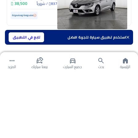
38,500
/
شهرياً
837
مستعملة
83,311 كم
مفحوصة ومضمونة
استخدم تطبيق سيارة لتجربة افضل
تابع في التطبيق
الرئيسية
بحث
جميع السيارت
بيعنا سيارتك
المزيد