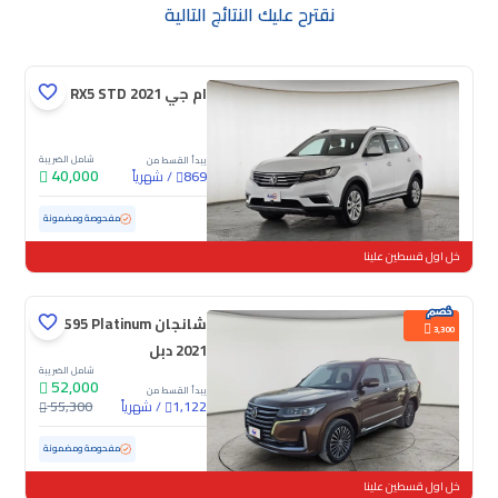
نقترح عليك النتائج التالية
ام جي RX5 STD 2021
شامل الضريبة
يبدأ القسط من
40,000
/
شهرياً
869
مستعملة
85,070 كم
مفحوصة ومضمونة
خل اول قسطين علينا
شانجان CS95 Platinum
3,300
2021 دبل
شامل الضريبة
52,000
يبدأ القسط من
/
شهرياً
55,300
1,122
مستعملة
88,102 كم
مفحوصة ومضمونة
خل اول قسطين علينا