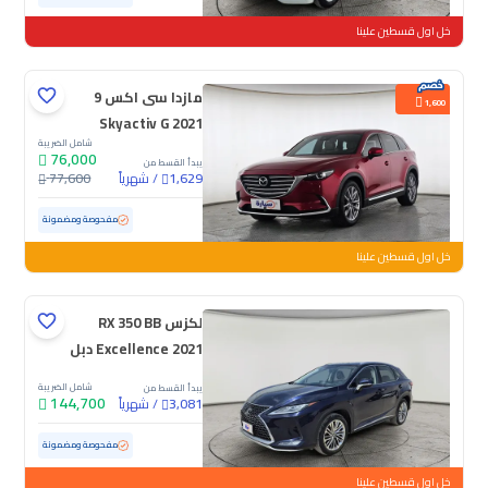
خل اول قسطين علينا
مازدا سى اكس 9
1,600
Skyactiv G 2021
شامل الضريبة
76,000
يبدأ القسط من
/
شهرياً
77,600
1,629
مستعملة
164,634 كم
مفحوصة ومضمونة
خل اول قسطين علينا
لكزس RX 350 BB
Excellence 2021 دبل
شامل الضريبة
يبدأ القسط من
144,700
/
شهرياً
3,081
مستعملة
39,329 كم
ممشى قليل
مفحوصة ومضمونة
خل اول قسطين علينا