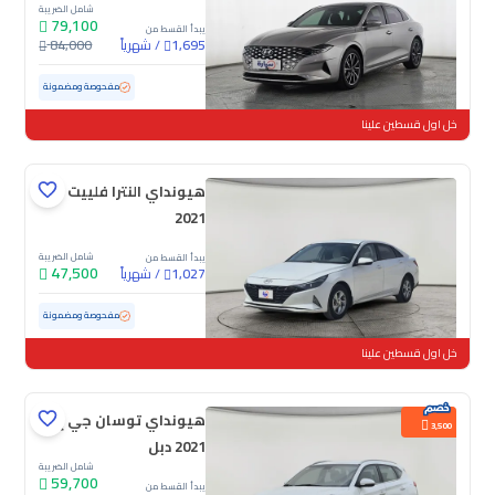
شامل الضريبة
79,100
يبدأ القسط من
/
شهرياً
84,000
1,695
مستعملة
88,741 كم
مفحوصة ومضمونة
خل اول قسطين علينا
هيونداي النترا فلييت
2021
شامل الضريبة
يبدأ القسط من
47,500
/
شهرياً
1,027
مستعملة
124,493 كم
مفحوصة ومضمونة
خل اول قسطين علينا
هيونداي توسان جي إل
3,500
2021 دبل
شامل الضريبة
59,700
يبدأ القسط من