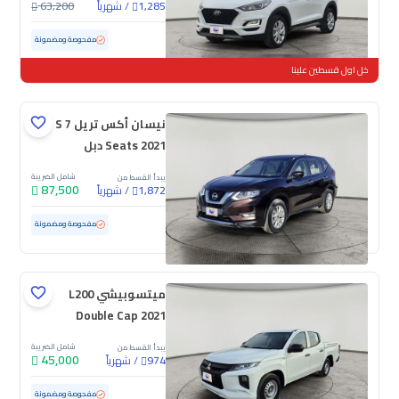
/
شهرياً
63,200
1,285
مستعملة
95,113 كم
مفحوصة ومضمونة
خل اول قسطين علينا
نيسان أكس تريل S 7
Seats 2021 دبل
شامل الضريبة
يبدأ القسط من
87,500
/
شهرياً
1,872
مستعملة
76,959 كم
مفحوصة ومضمونة
ميتسوبيشي L200
Double Cap 2021
شامل الضريبة
يبدأ القسط من
45,000
/
شهرياً
974
مستعملة
78,182 كم
مفحوصة ومضمونة