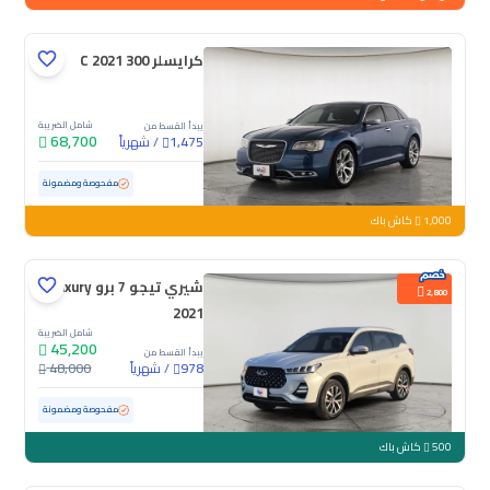
كرايسلر 300 C 2021
شامل الضريبة
يبدأ القسط من
68,700
/
شهرياً
1,475
مستعملة
61,131 كم
ممشى قليل
مفحوصة ومضمونة
1,000
كاش باك
شيري تيجو 7 برو Luxury
2,800
2021
شامل الضريبة
45,200
يبدأ القسط من
/
شهرياً
48,000
978
مستعملة
69,191 كم
ممشى قليل
مفحوصة ومضمونة
500
كاش باك