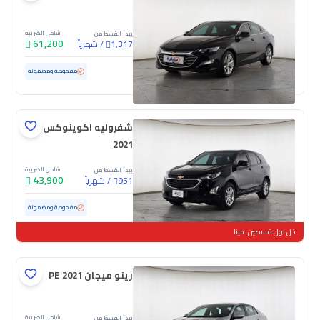
شامل الضريبة
يبدأ القسط من
61,200
/
شهرياً
1,317
مستعملة
55,442 كم
ممشى قليل
مفحوصة ومضمونة
شفروليه اكوينوكس LS
2021
شامل الضريبة
يبدأ القسط من
43,900
/
شهرياً
951
مستعملة
130,085 كم
مفحوصة ومضمونة
خل اول قسطين علينا
رينو ميجان PE 2021
شامل الضريبة
يبدأ القسط من