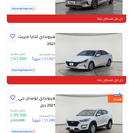
مستعملة
88,741 كم
مفحوصة ومضمونة
خل اول قسطين علينا
هيونداي النترا فلييت
2021
شامل الضريبة
يبدأ القسط من
47,500
/
شهرياً
1,027
مستعملة
124,493 كم
مفحوصة ومضمونة
خل اول قسطين علينا
هيونداي توسان جي إل
3,500
2021 دبل
شامل الضريبة
59,700
يبدأ القسط من
/
شهرياً
63,200
1,285
مستعملة
95,113 كم
مفحوصة ومضمونة