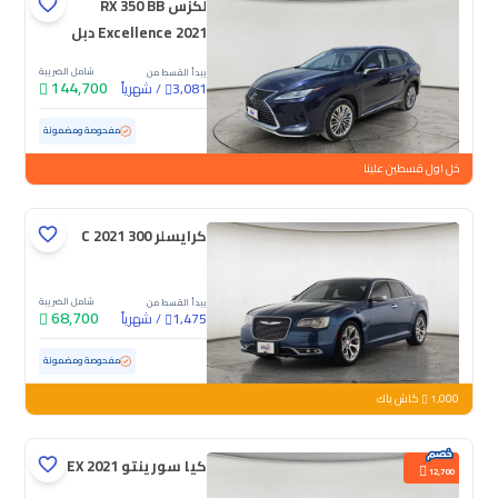
لكزس RX 350 BB
Excellence 2021 دبل
شامل الضريبة
يبدأ القسط من
144,700
/
شهرياً
3,081
مستعملة
39,329 كم
ممشى قليل
مفحوصة ومضمونة
خل اول قسطين علينا
كرايسلر 300 C 2021
شامل الضريبة
يبدأ القسط من
68,700
/
شهرياً
1,475
مستعملة
61,131 كم
ممشى قليل
مفحوصة ومضمونة
1,000
كاش باك
كيا سورينتو EX 2021
12,700