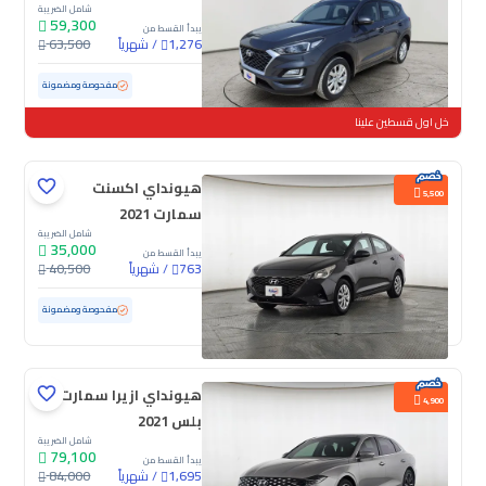
شامل الضريبة
59,300
يبدأ القسط من
/
شهرياً
63,500
1,276
مستعملة
151,899 كم
مفحوصة ومضمونة
خل اول قسطين علينا
هيونداي اكسنت
5,500
سمارت 2021
شامل الضريبة
35,000
يبدأ القسط من
/
شهرياً
40,500
763
مستعملة
165,085 كم
مفحوصة ومضمونة
هيونداي ازيرا سمارت
4,900
بلس 2021
شامل الضريبة
79,100
يبدأ القسط من
/
شهرياً
84,000
1,695