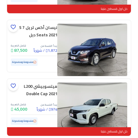
خل اول قسطين علينا
نيسان أكس تريل S 7
Seats 2021 دبل
شامل الضريبة
يبدأ القسط من
87,500
/
شهرياً
1,872
مستعملة
76,959 كم
مفحوصة ومضمونة
ميتسوبيشي L200
Double Cap 2021
شامل الضريبة
يبدأ القسط من
45,000
/
شهرياً
974
مستعملة
78,182 كم
مفحوصة ومضمونة
خل اول قسطين علينا