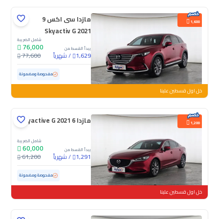
مازدا سى اكس 9
1,600
Skyactiv G 2021
شامل الضريبة
76,000
يبدأ القسط من
/
شهرياً
77,600
1,629
مستعملة
164,634 كم
مفحوصة ومضمونة
خل اول قسطين علينا
مازدا 6 Skyactive G 2021
1,200
شامل الضريبة
60,000
يبدأ القسط من
/
شهرياً
61,200
1,291
مستعملة
99,379 كم
مفحوصة ومضمونة
خل اول قسطين علينا