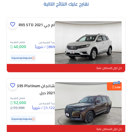
نقترح عليك النتائج التالية
ام جي RX5 STD 2021
شامل الضريبة
يبدأ القسط من
40,000
/
شهرياً
869
مستعملة
85,070 كم
مفحوصة ومضمونة
خل اول قسطين علينا
شانجان CS95 Platinum
3,300
2021 دبل
شامل الضريبة
52,000
يبدأ القسط من
/
شهرياً
55,300
1,122
مستعملة
88,102 كم
مفحوصة ومضمونة
خل اول قسطين علينا