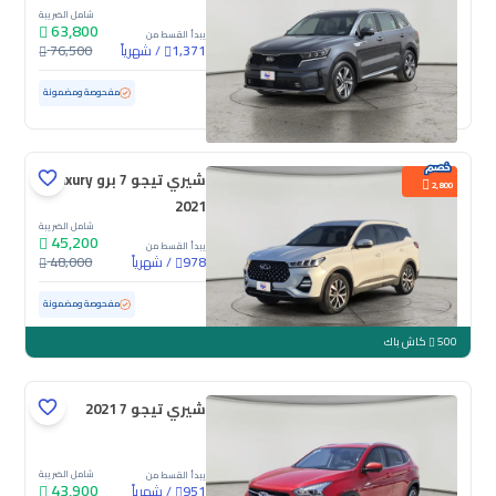
شامل الضريبة
63,800
يبدأ القسط من
/
شهرياً
76,500
1,371
مستعملة
145,245 كم
مفحوصة ومضمونة
شيري تيجو 7 برو Luxury
2,800
2021
شامل الضريبة
45,200
يبدأ القسط من
/
شهرياً
48,000
978
مستعملة
69,191 كم
ممشى قليل
مفحوصة ومضمونة
500
كاش باك
شيري تيجو 7 2021
شامل الضريبة
يبدأ القسط من
43,900
/
شهرياً
951