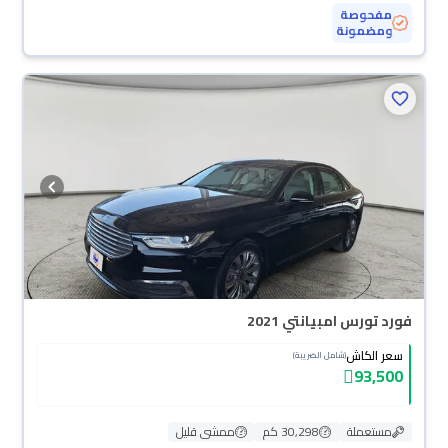
مفحوصة
ومضمونة
فورد تورس امبيانتي 2021
سعر الكاش
(شامل الضريبة)
93,500
مستعملة
30,298 كم
ممشى قليل