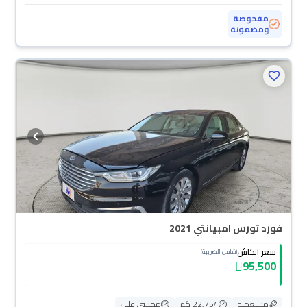
مفحوصة
ومضمونة
فورد تورس امبيانتي 2021
سعر الكاش
(شامل الضريبة)
95,500
مستعملة
22,754 كم
ممشى قليل