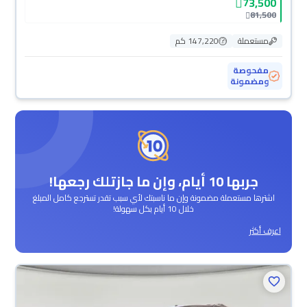
73,500
81,500
مستعملة
147,220 كم
مفحوصة
ومضمونة
جربها 10 أيام، وإن ما جازتلك رجعها!
اشترها مستعملة مضمونة وإن ما ناسبتك لأي سبب تقدر تسترجع كامل المبلغ
خلال 10 أيام بكل سهولة!
اعرف أكثر