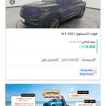
فورد اكسبلورر XLT 2021
سعر الكاش
(شامل الضريبة)
119,000
مستعملة
47,997 كم
ممشى قليل
مفحوصة
ومضمونة