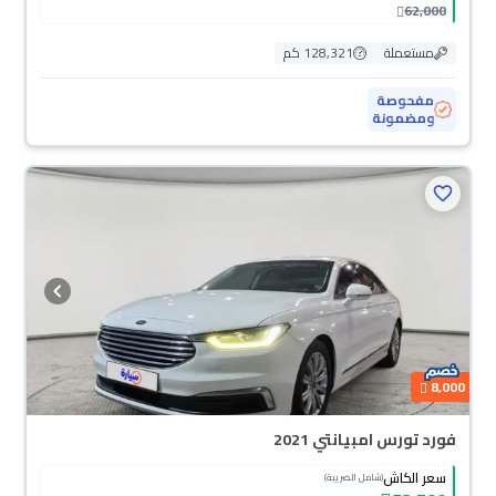
62,000
مستعملة
128,321 كم
مفحوصة
ومضمونة
8,000
فورد تورس امبيانتي 2021
سعر الكاش
(شامل الضريبة)