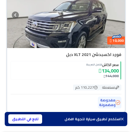
10,000
فورد اكسبدشن XLT 2021 دبل
سعر الكاش
(شامل الضريبة)
134,000
144,000
مستعملة
110,227 كم
مفحوصة
ومضمونة
استخدم تطبيق سيارة لتجربة افضل
تابع في التطبيق