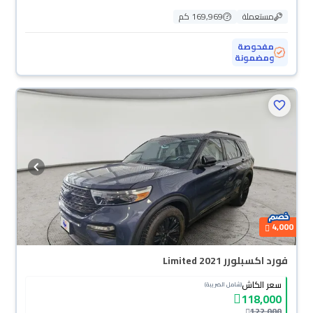
مستعملة
169,969 كم
مفحوصة
ومضمونة
4,000
فورد اكسبلورر Limited 2021
سعر الكاش
(شامل الضريبة)
118,000
122,000