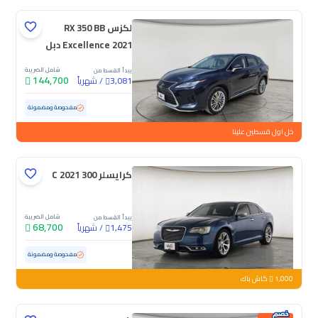
لكزس RX 350 BB
Excellence 2021 دبل
شامل الضريبة
يبدأ القسط من
144,700
/
شهرياً
3,081
مستعملة
39,329 كم
ممشى قليل
مفحوصة ومضمونة
خل اول قسطين علينا
كرايسلر 300 C 2021
شامل الضريبة
يبدأ القسط من
68,700
/
شهرياً
1,475
مستعملة
61,131 كم
ممشى قليل
مفحوصة ومضمونة
1,000
كاش باك