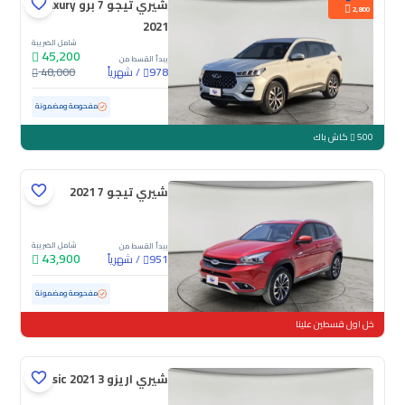
شيري تيجو 7 برو Luxury
2,800
2021
شامل الضريبة
45,200
يبدأ القسط من
/
شهرياً
48,000
978
مستعملة
69,191 كم
ممشى قليل
مفحوصة ومضمونة
500
كاش باك
شيري تيجو 7 2021
شامل الضريبة
يبدأ القسط من
43,900
/
شهرياً
951
مستعملة
7,617 كم
ممشى قليل
مفحوصة ومضمونة
خل اول قسطين علينا
شيري اريزو 3 Basic 2021