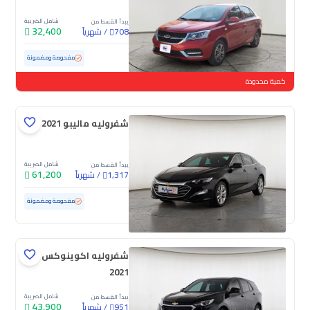
شامل الضريبة
يبدأ القسط من
32,400
/
شهرياً
708
مستعملة
38,170 كم
ممشى قليل
مفحوصة ومضمونة
كمية محدودة
شفروليه ماليبو LS 2021
شامل الضريبة
يبدأ القسط من
61,200
/
شهرياً
1,317
مستعملة
55,442 كم
ممشى قليل
مفحوصة ومضمونة
شفروليه اكوينوكس LS
2021
شامل الضريبة
يبدأ القسط من
43,900
/
شهرياً
951