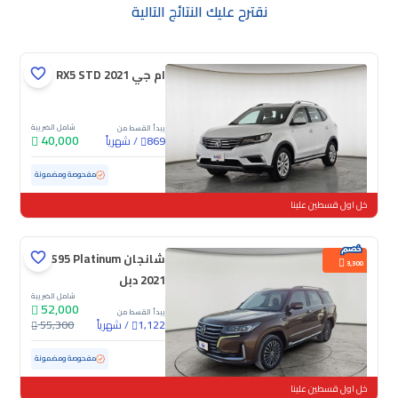
نقترح عليك النتائج التالية
ام جي RX5 STD 2021
شامل الضريبة
يبدأ القسط من
40,000
/
شهرياً
869
مستعملة
85,070 كم
مفحوصة ومضمونة
خل اول قسطين علينا
شانجان CS95 Platinum
3,300
2021 دبل
شامل الضريبة
52,000
يبدأ القسط من
/
شهرياً
55,300
1,122
مستعملة
88,102 كم
مفحوصة ومضمونة
خل اول قسطين علينا