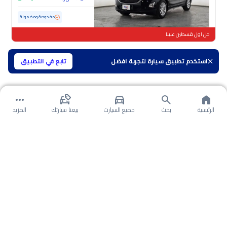
مستعملة
130,085 كم
مفحوصة ومضمونة
خل اول قسطين علينا
استخدم تطبيق سيارة لتجربة افضل
تابع في التطبيق
الرئيسية
بحث
جميع السيارت
بيعنا سيارتك
المزيد