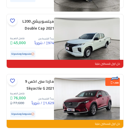
ميتسوبيشي L200
Double Cap 2021
شامل الضريبة
يبدأ القسط من
45,000
/
شهرياً
974
مستعملة
78,182 كم
مفحوصة ومضمونة
خل اول قسطين علينا
مازدا سى اكس 9
1,600
Skyactiv G 2021
شامل الضريبة
76,000
يبدأ القسط من
/
شهرياً
77,600
1,629
مستعملة
164,634 كم
مفحوصة ومضمونة
خل اول قسطين علينا