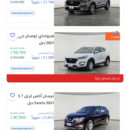
/
شهرياً
69,300
1,194
مستعملة
169,404 كم
مفحوصة ومضمونة
هيونداي توسان جي إل
3,500
2021 دبل
شامل الضريبة
59,700
يبدأ القسط من
/
شهرياً
63,200
1,285
مستعملة
95,113 كم
مفحوصة ومضمونة
خل اول قسطين علينا
نيسان أكس تريل S 7
Seats 2021 دبل
شامل الضريبة
يبدأ القسط من
87,500
/
شهرياً
1,872
مستعملة
76,959 كم
مفحوصة ومضمونة