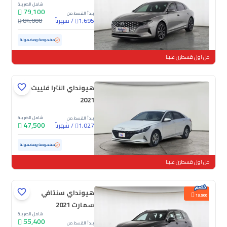
شامل الضريبة
79,100
يبدأ القسط من
/
شهرياً
84,000
1,695
مستعملة
88,741 كم
مفحوصة ومضمونة
خل اول قسطين علينا
هيونداي النترا فلييت
2021
شامل الضريبة
يبدأ القسط من
47,500
/
شهرياً
1,027
مستعملة
124,493 كم
مفحوصة ومضمونة
خل اول قسطين علينا
هيونداي سنتافي
13,900
سمارت 2021
شامل الضريبة
55,400
يبدأ القسط من