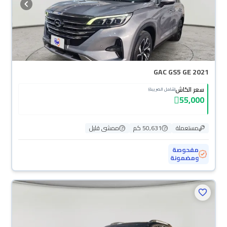
GAC GS5 GE 2021
سعر الكاش
(شامل الضريبة)
55,000
مستعملة
50,631 كم
ممشى قليل
مفحوصة
ومضمونة