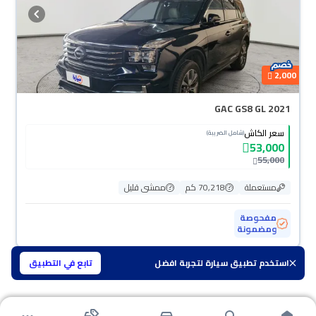
2,000
GAC GS8 GL 2021
سعر الكاش
(شامل الضريبة)
53,000
55,000
مستعملة
70,218 كم
ممشى قليل
مفحوصة
ومضمونة
استخدم تطبيق سيارة لتجربة افضل
تابع في التطبيق