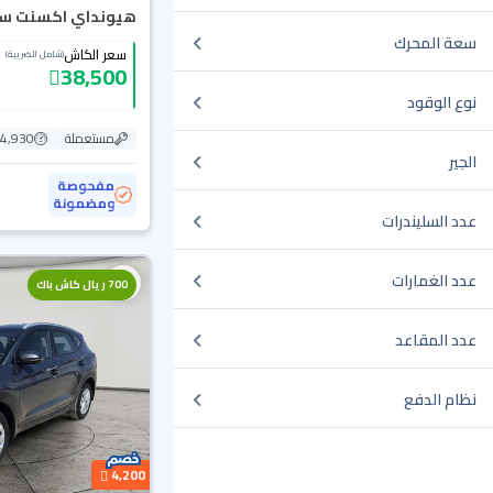
هيونداي اكسنت سمارت
سعة المحرك
سعر الكاش
(شامل الضريبة)
38,500
نوع الوقود
مستعملة
154,930
الجير
مفحوصة
ومضمونة
عدد السليندرات
عدد الغمارات
700 ريال كاش باك
عدد المقاعد
نظام الدفع
4,200