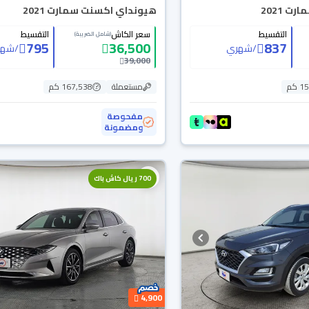
 2021
هيونداي اكسنت سمارت 2021
التقسيط
سعر الكاش
التقسيط
(شامل الضريبة)
795
36,500
837
/
شهري
/
شهر
39,000
 كم
مستعملة
167,538 كم
مفحوصة
ومضمونة
700 ريال كاش باك
4,900