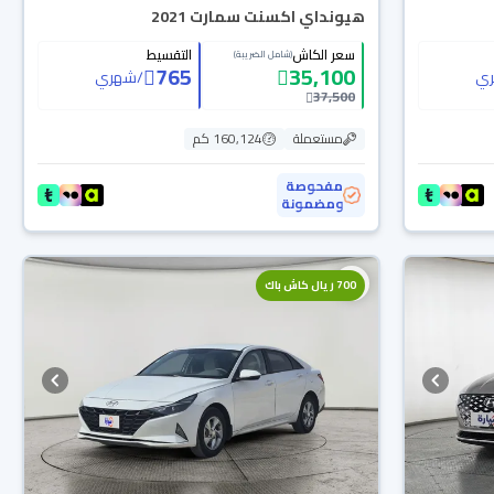
هيونداي اكسنت سمارت 2021
سعر الكاش
التقسيط
(شامل الضريبة)
765
35,100
ي
/
شهري
37,500
مستعملة
160,124 كم
مفحوصة
ومضمونة
700 ريال كاش باك