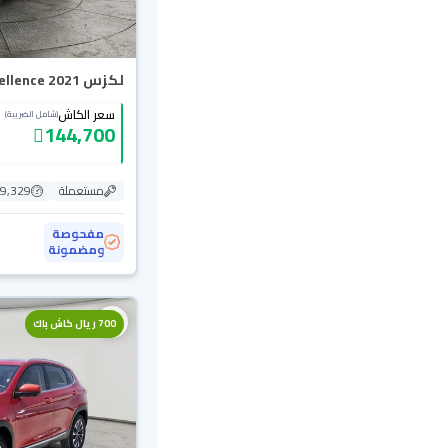
لكزس RX 350 BB Excellence 2021 دبل
سعر الكاش
(شامل الضريبة)
144,700
مستعملة
39,329 ك
مفحوصة
ومضمونة
700 ريال كاش باك