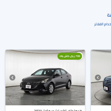
قة
ام الفلاتر
700 ريال كاش باك
هيونداي اكسنت سمارت 2021