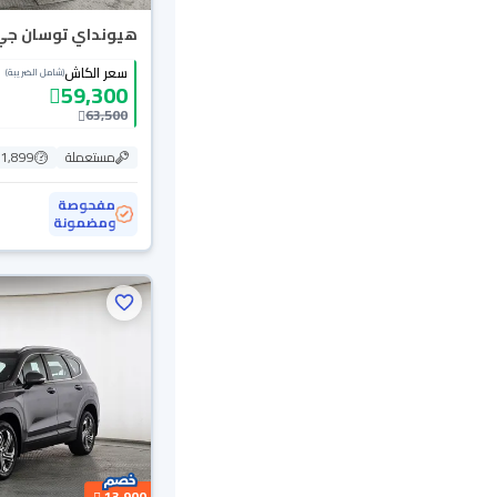
هيونداي توسان جي إل 
سعر الكاش
(شامل الضريبة)
59,300
63,500
مستعملة
151,899
مفحوصة
ومضمونة
13,900