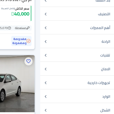
بلد المنشأ
سعر الكاش
(شامل الضريبة)
40,000
التصنيف
أهم المميزات
مستعملة
85,070 ك
مفحوصة
الراحة
ومضمونة
تقنيات
الامان
تجهيزات خارجية
الوارد
الشكل