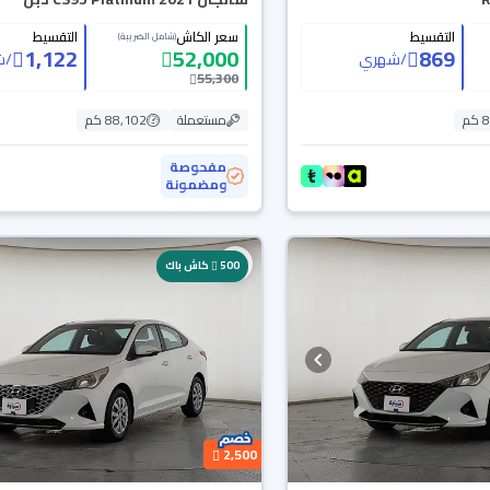
التقسيط
سعر الكاش
التقسيط
(شامل الضريبة)
1,122
52,000
869
/
شهري
/
ش
55,300
م
مستعملة
88,102 كم
مفحوصة
ومضمونة
500
كاش باك
2,500