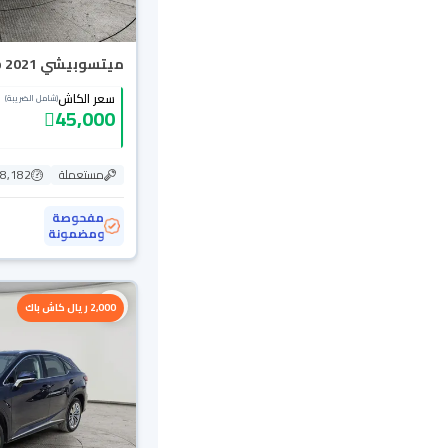
ميتسوبيشي L200 Double Cap 2021
سعر الكاش
(شامل الضريبة)
45,000
مستعملة
78,182 ك
مفحوصة
ومضمونة
2,000 ريال كاش باك