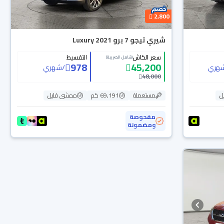
2,800
شيري تيجو 7 برو Luxury 2021
سعر الكاش
التقسيط
(شامل الضريبة)
978
45,200
هري
/
شهري
48,000
ل
مستعملة
69,191 كم
ممشى قليل
مفحوصة
ومضمونة