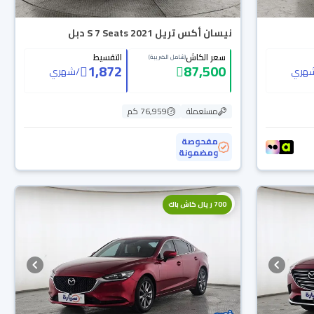
نيسان أكس تريل S 7 Seats 2021 دبل
سعر الكاش
التقسيط
(شامل الضريبة)
1,872
87,500
هري
/
شهري
مستعملة
76,959 كم
مفحوصة
ومضمونة
700 ريال كاش باك