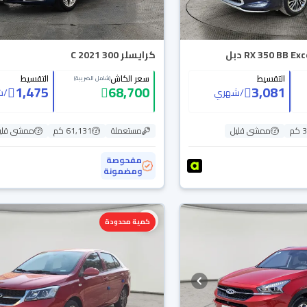
كرايسلر 300 C 2021
التقسيط
سعر الكاش
التقسيط
(شامل الضريبة)
1,475
68,700
3,081
/
شهري
/
ش
م
ممشى قليل
مستعملة
61,131 كم
ممشى قلي
مفحوصة
ومضمونة
كمية محدودة