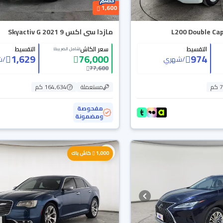
1,600
مازدا سى اكس 9 Skyactiv G 2021
التقسيط
سعر الكاش
التقسيط
(شامل الضريبة)
1,629
76,000
974
/
شهري
/
ش
77,600
م
مستعملة
164,634 كم
مفحوصة
ومضمونة
1,000
كاش باك