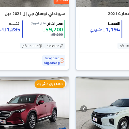
ت 2021
هيونداي توسان جي إل 2021 دبل
التقسيط
سعر الكاش
التقسيط
(شامل الضريبة)
1,285
59,700
1,194
/
شهري
/
ش
63,200
 كم
مستعملة
95,113 كم
مفحوصة
ومضمونة
1,000 ريال كاش باك