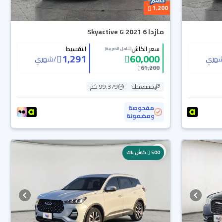
1,200
مازدا 6 Skyactive G 2021
سعر الكاش
التقسيط
(شامل الضريبة)
1,291
60,000
هري
/
شهري
61,200
مستعملة
99,379 كم
مفحوصة
ومضمونة
500
كاش باك