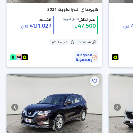
هيونداي النترا فلييت 2021
سعر الكاش
التقسيط
(شامل الضريبة)
1,027
47,500
هري
/
شهري
مستعملة
124,493 كم
مفحوصة
ومضمونة