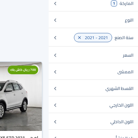
الماركة
1
النوع
سنة الصنع
2021 - 2021
السعر
700 ريال كاش باك
الممشى
القسط الشهري
اللون الخارجي
اللون الداخلي
ام جي RX5 STD 2021