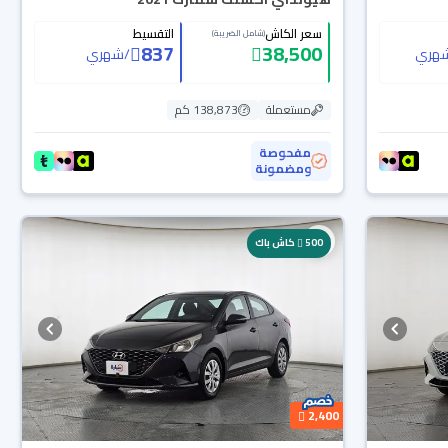
سعر الكاش
التقسيط
(شامل الضريبة)
837
38,500
هري
/
شهري
مستعملة
138,873 كم
مفحوصة
ومضمونة
500
كاش باك
2,400