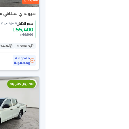
هيونداي سنتافي سمار
سعر الكاش
(شامل الضريبة)
55,400
69,300
مستعملة
169,404
مفحوصة
ومضمونة
700 ريال كاش باك