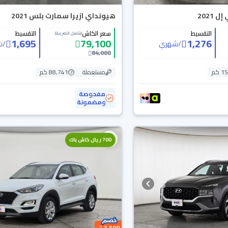
2021
هيونداي ازيرا سمارت بلس 2021
التقسيط
سعر الكاش
التقسيط
(شامل الضريبة)
1,695
79,100
1,276
/
شهري
/
ش
84,000
 كم
مستعملة
88,741 كم
مفحوصة
ومضمونة
700 ريال كاش باك
3,500