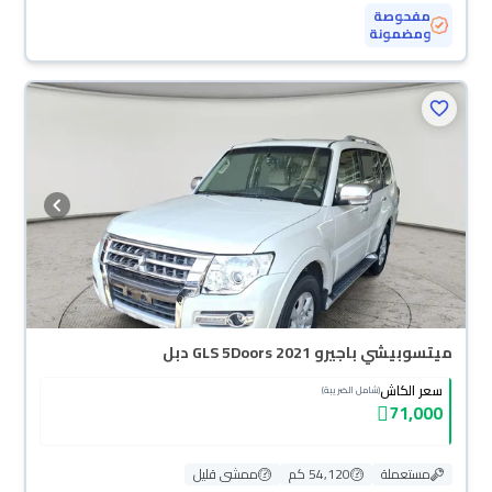
مفحوصة
ومضمونة
ميتسوبيشي باجيرو GLS 5Doors 2021 دبل
سعر الكاش
(شامل الضريبة)
71,000
مستعملة
54,120 كم
ممشى قليل