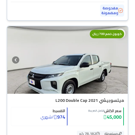
مفحوصة
ومضمونة
محجوزة
كوبون خصم 700 ريال
ميتسوبيشي L200 Double Cap 2021
سعر الكاش
التقسيط
(شامل الضريبة)
974
45,000
/
شهري
مستعملة
78,182 كم