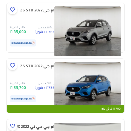
ام جي ZS STD 2022
شامل الضريبة
يبدأ القسط من
35,000
/
شهرياً
763
مستعملة
65,232 كم
مفحوصة ومضمونة
ام جي ZS STD 2022
شامل الضريبة
يبدأ القسط من
33,700
/
شهرياً
735
مستعملة
64,093 كم
مفحوصة ومضمونة
700
كاش باك
ام جي جي تي LUX 2022