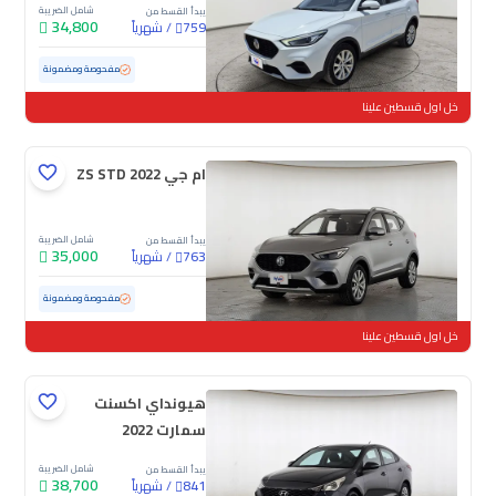
شامل الضريبة
يبدأ القسط من
34,800
/
شهرياً
759
مستعملة
82,260 كم
مفحوصة ومضمونة
خل اول قسطين علينا
ام جي ZS STD 2022
شامل الضريبة
يبدأ القسط من
35,000
/
شهرياً
763
مستعملة
72,058 كم
مفحوصة ومضمونة
خل اول قسطين علينا
هيونداي اكسنت
سمارت 2022
شامل الضريبة
يبدأ القسط من
38,700
/
شهرياً
841