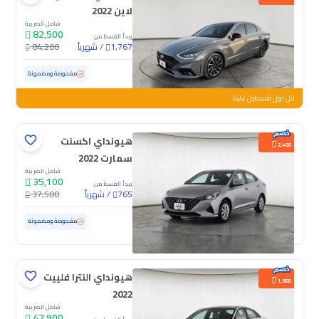
لاين 2022
شامل الضريبة
82,500
يبدأ القسط من
/
شهرياً
84,200
1,767
مستعملة
165,758 كم
مفحوصة ومضمونة
خل اول قسطين علينا
هيونداي اكسنت
2,400
سمارت 2022
شامل الضريبة
35,100
يبدأ القسط من
/
شهرياً
37,500
765
مستعملة
202,567 كم
مفحوصة ومضمونة
هيونداي النترا فلييت
1,800
2022
شامل الضريبة
42,900