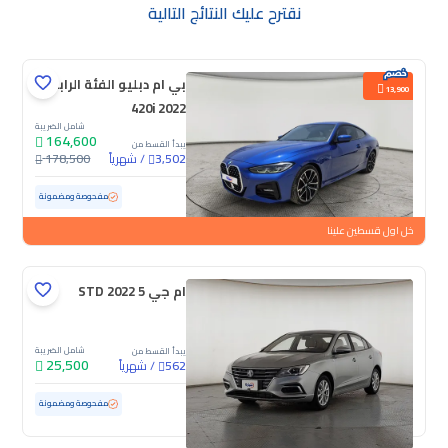
نقترح عليك النتائج التالية
بي ام دبليو الفئة الرابعة
13,900
420i 2022
شامل الضريبة
164,600
يبدأ القسط من
/
شهرياً
178,500
3,502
مستعملة
44,578 كم
ممشى قليل
مفحوصة ومضمونة
خل اول قسطين علينا
ام جي 5 STD 2022
شامل الضريبة
يبدأ القسط من
25,500
/
شهرياً
562
مستعملة
65,094 كم
مفحوصة ومضمونة