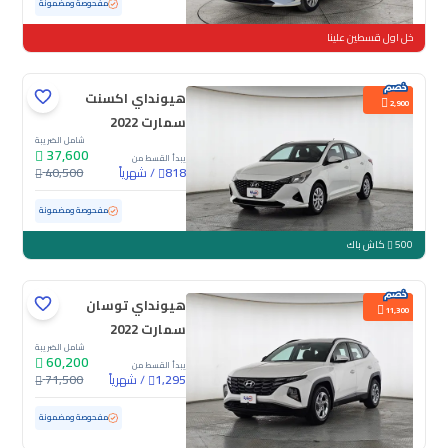
مستعملة
139,526 كم
مفحوصة ومضمونة
خل اول قسطين علينا
هيونداي اكسنت
2,900
سمارت 2022
شامل الضريبة
37,600
يبدأ القسط من
/
شهرياً
40,500
818
مستعملة
158,915 كم
مفحوصة ومضمونة
500
كاش باك
هيونداي توسان
11,300
سمارت 2022
شامل الضريبة
60,200
يبدأ القسط من
/
شهرياً
71,500
1,295
مستعملة
158,213 كم
مفحوصة ومضمونة