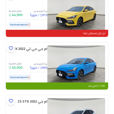
شامل الضريبة
يبدأ القسط من
44,900
/
شهرياً
972
مستعملة
41,791 كم
ممشى قليل
مفحوصة ومضمونة
خل اول قسطين علينا
ام جي جي تي LUX 2022
شامل الضريبة
يبدأ القسط من
45,900
/
شهرياً
993
مستعملة
62,259 كم
مفحوصة ومضمونة
700
كاش باك
ام جي ZS STD 2022