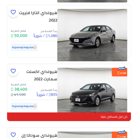
هيونداي النترا فلييت
2022
شامل الضريبة
يبدأ القسط من
50,000
/
شهرياً
1,080
مستعملة
160,244 كم
مفحوصة ومضمونة
هيونداي اكسنت
3,100
سمارت 2022
شامل الضريبة
38,400
يبدأ القسط من
/
شهرياً
41,500
835
مستعملة
126,315 كم
مفحوصة ومضمونة
خل اول قسطين علينا
هيونداي سوناتا إن
1,700