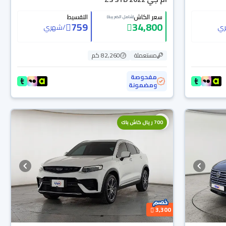
سعر الكاش
التقسيط
(شامل الضريبة)
759
34,800
ي
/
شهري
مستعملة
82,260 كم
مفحوصة
ومضمونة
700 ريال كاش باك
3,300