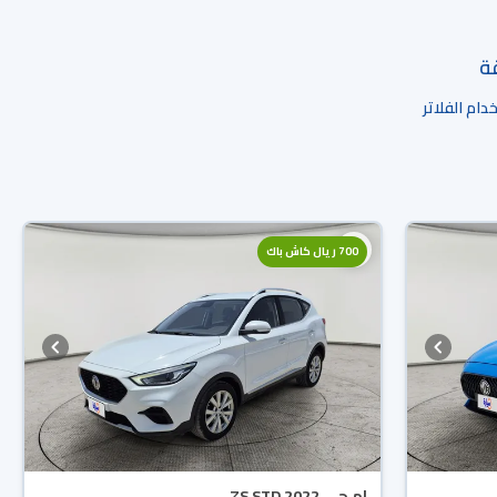
قة
ام الفلاتر
700 ريال كاش باك
ام جي ZS STD 2022