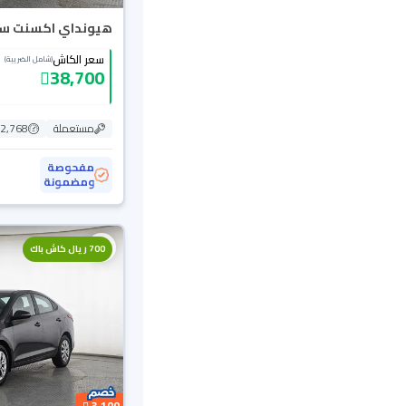
هيونداي اكسنت سمارت
سعر الكاش
(شامل الضريبة)
38,700
مستعملة
172,768
مفحوصة
ومضمونة
700 ريال كاش باك
3,100