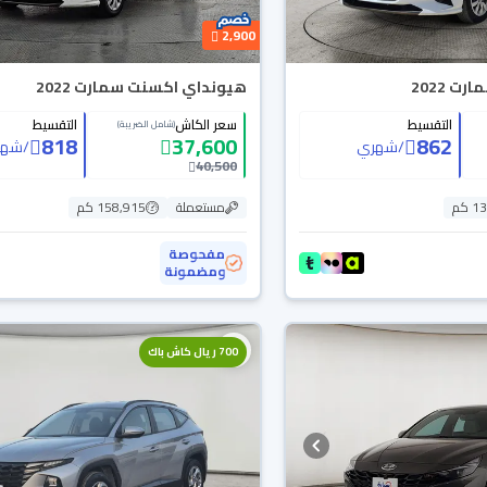
2,900
 2022
هيونداي اكسنت سمارت 2022
التقسيط
سعر الكاش
التقسيط
(شامل الضريبة)
818
37,600
862
/
شهري
/
شهر
40,500
 كم
مستعملة
158,915 كم
مفحوصة
ومضمونة
700 ريال كاش باك