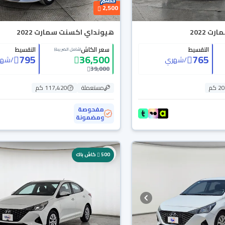
2,500
 2022
هيونداي اكسنت سمارت 2022
التقسيط
سعر الكاش
التقسيط
(شامل الضريبة)
795
36,500
765
/
شهري
/
شهر
39,000
 كم
مستعملة
117,420 كم
مفحوصة
ومضمونة
500
كاش باك