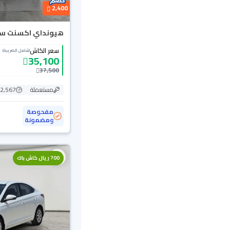
2,400
هيونداي اكسنت سمارت
سعر الكاش
(شامل الضريبة)
35,100
37,500
مستعملة
202,567
مفحوصة
ومضمونة
700 ريال كاش باك