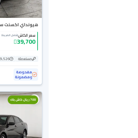
هيونداي اكسنت سمارت
سعر الكاش
(شامل الضريبة)
39,700
مستعملة
139,526
مفحوصة
ومضمونة
700 ريال كاش باك