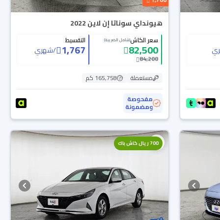
هيونداي سوناتا إن لاين 2022
سعر الكاش
التقسيط
(شامل الضريبة)
1,767
82,500
ي
/
شهري
84,200
مستعملة
165,758 كم
مفحوصة
ومضمونة
700 ريال كاش باك