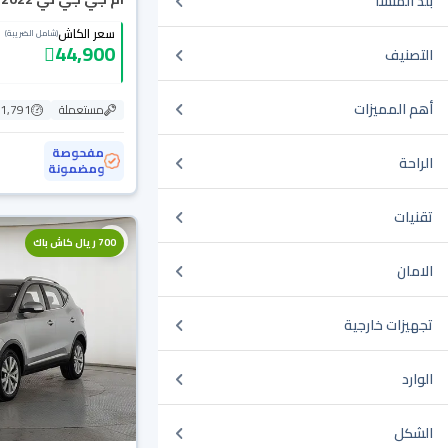
بلد المنشأ
سعر الكاش
(شامل الضريبة)
44,900
التصنيف
أهم المميزات
مستعملة
41,791 ك
مفحوصة
الراحة
ومضمونة
تقنيات
700 ريال كاش باك
الامان
تجهيزات خارجية
الوارد
الشكل