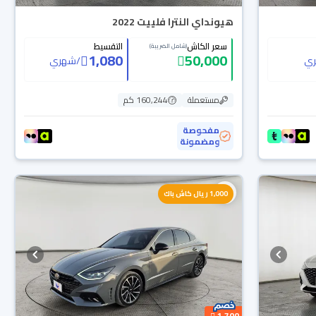
هيونداي النترا فلييت 2022
سعر الكاش
التقسيط
(شامل الضريبة)
1,080
50,000
ي
/
شهري
مستعملة
160,244 كم
مفحوصة
ومضمونة
1,000 ريال كاش باك
1,700