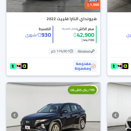
1,800
هيونداي النترا فلييت 2022
سعر الكاش
التقسيط
(شامل الضريبة)
930
42,900
ي
/
شهري
44,700
مستعملة
176,901 كم
مفحوصة
ومضمونة
700 ريال كاش باك