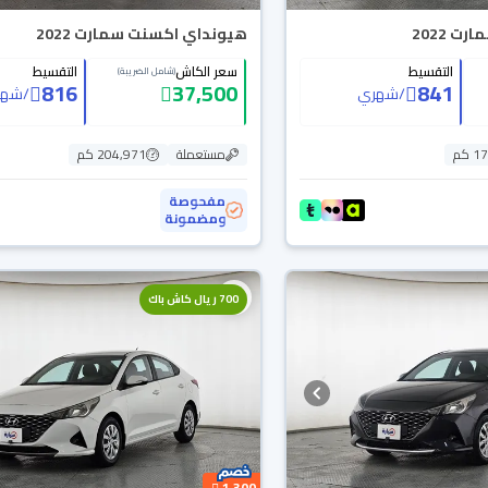
 2022
هيونداي اكسنت سمارت 2022
التقسيط
سعر الكاش
التقسيط
(شامل الضريبة)
816
37,500
841
/
شهري
/
شهر
 كم
مستعملة
204,971 كم
مفحوصة
ومضمونة
700 ريال كاش باك
1,300