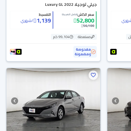
جيلي توجيلا Luxury GL 2022
سعر الكاش
التقسيط
(شامل الضريبة)
1,139
52,800
هري
/
شهري
56,100
ل
مستعملة
99,104 كم
مفحوصة
ومضمونة