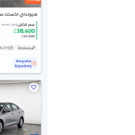
هيونداي اكسنت سمارت
سعر الكاش
(شامل الضريبة)
38,400
41,500
مستعملة
126,315
مفحوصة
ومضمونة