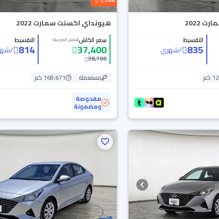
 2022
هيونداي اكسنت سمارت 2022
التقسيط
سعر الكاش
التقسيط
(شامل الضريبة)
814
37,400
835
/
شهري
/
شهر
38,700
 كم
مستعملة
168,671 كم
مفحوصة
ومضمونة