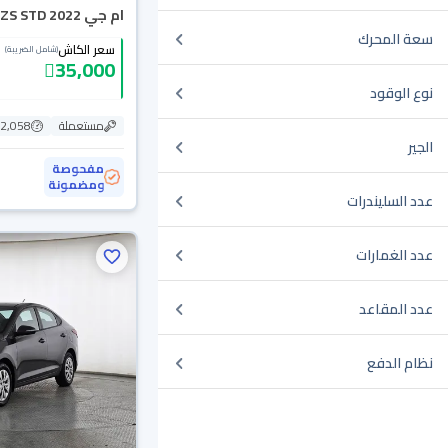
ام جي ZS STD 2022
سعة المحرك
سعر الكاش
(شامل الضريبة)
35,000
نوع الوقود
مستعملة
72,058 ك
الجير
مفحوصة
ومضمونة
عدد السليندرات
عدد الغمارات
عدد المقاعد
نظام الدفع