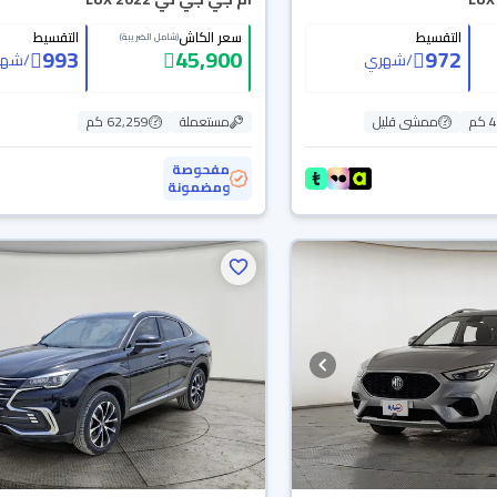
التقسيط
سعر الكاش
التقسيط
(شامل الضريبة)
993
45,900
972
/
شهري
/
شهر
م
ممشى قليل
مستعملة
62,259 كم
مفحوصة
ومضمونة