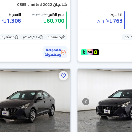
شانجان CS85 Limited 2022
التقسيط
سعر الكاش
التقسيط
(شامل الضريبة)
1,306
60,700
763
/
شهري
/
ش
م
مستعملة
49,912 كم
ممشى قلي
مفحوصة
ومضمونة