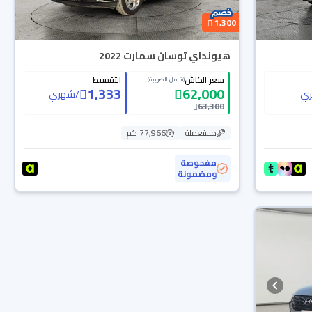
1,300
هيونداي توسان سمارت 2022
سعر الكاش
التقسيط
(شامل الضريبة)
1,333
62,000
ي
/
شهري
63,300
مستعملة
77,966 كم
مفحوصة
ومضمونة