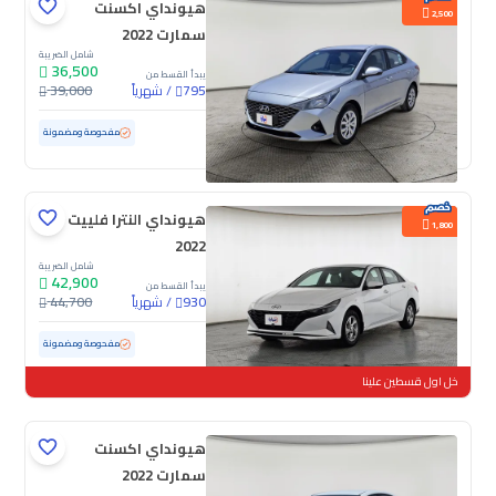
هيونداي اكسنت
2,500
سمارت 2022
شامل الضريبة
36,500
يبدأ القسط من
/
شهرياً
39,000
795
مستعملة
117,420 كم
مفحوصة ومضمونة
هيونداي النترا فلييت
1,800
2022
شامل الضريبة
42,900
يبدأ القسط من
/
شهرياً
44,700
930
مستعملة
176,901 كم
مفحوصة ومضمونة
خل اول قسطين علينا
هيونداي اكسنت
سمارت 2022