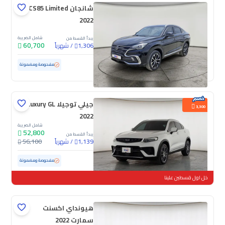
شانجان CS85 Limited
2022
شامل الضريبة
يبدأ القسط من
60,700
/
شهرياً
1,306
مستعملة
49,912 كم
ممشى قليل
مفحوصة ومضمونة
جيلي توجيلا Luxury GL
3,300
2022
شامل الضريبة
52,800
يبدأ القسط من
/
شهرياً
56,100
1,139
مستعملة
99,104 كم
مفحوصة ومضمونة
خل اول قسطين علينا
هيونداي اكسنت
سمارت 2022