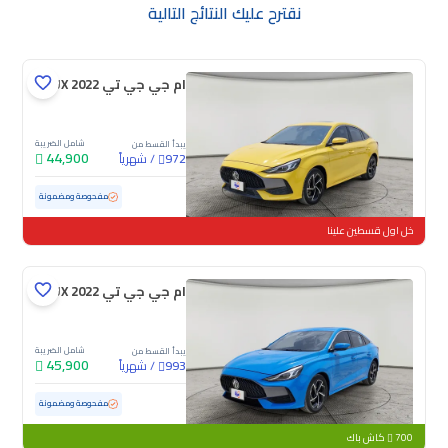
نقترح عليك النتائج التالية
ام جي جي تي LUX 2022
شامل الضريبة
يبدأ القسط من
44,900
/
شهرياً
972
مستعملة
41,791 كم
ممشى قليل
مفحوصة ومضمونة
خل اول قسطين علينا
ام جي جي تي LUX 2022
شامل الضريبة
يبدأ القسط من
45,900
/
شهرياً
993
مستعملة
62,259 كم
مفحوصة ومضمونة
700
كاش باك