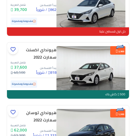
شامل الضريبة
يبدأ القسط من
39,700
/
شهرياً
862
مستعملة
139,526 كم
مفحوصة ومضمونة
خل اول قسطين علينا
هيونداي اكسنت
2,900
سمارت 2022
شامل الضريبة
37,600
يبدأ القسط من
/
شهرياً
40,500
818
مستعملة
158,915 كم
مفحوصة ومضمونة
500
كاش باك
هيونداي توسان
1,300
سمارت 2022
شامل الضريبة
62,000
يبدأ القسط من
/
شهرياً
63,300
1,333