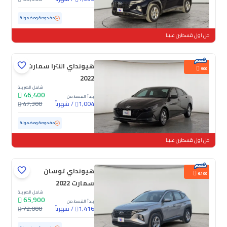
مستعملة
77,966 كم
مفحوصة ومضمونة
خل اول قسطين علينا
هيونداي النترا سمارت
900
2022
شامل الضريبة
46,400
يبدأ القسط من
/
شهرياً
47,300
1,004
مستعملة
102,126 كم
مفحوصة ومضمونة
خل اول قسطين علينا
هيونداي توسان
6,100
سمارت 2022
شامل الضريبة
65,900
يبدأ القسط من
/
شهرياً
72,000
1,416