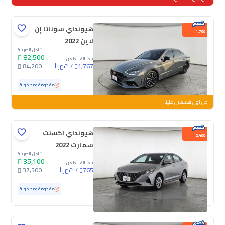
هيونداي سوناتا إن
1,700
لاين 2022
شامل الضريبة
82,500
يبدأ القسط من
/
شهرياً
84,200
1,767
مستعملة
165,758 كم
مفحوصة ومضمونة
خل اول قسطين علينا
هيونداي اكسنت
2,400
سمارت 2022
شامل الضريبة
35,100
يبدأ القسط من
/
شهرياً
37,500
765
مستعملة
202,567 كم
مفحوصة ومضمونة