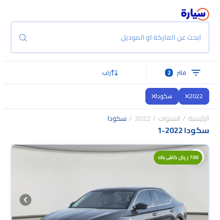
ابحث عن الماركة او الموديل
فلتر
2
رتب
2022
سكودا
الرئيسية
السنوات
2022
سكودا
سكودا 2022
-
1
700 ريال كاش باك