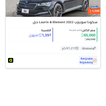
1,300
سكودا سوبيرب Laurin & Klement 2022 دبل
سعر الكاش
التقسيط
(شامل الضريبة)
1,397
65,000
/
شهري
66,300
مستعملة
87,217 كم
مفحوصة
ومضمونة