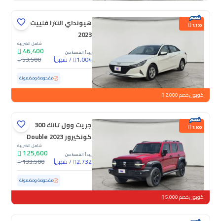
هيونداي النترا فلييت
7,100
2023
شامل الضريبة
46,400
يبدأ القسط من
/
شهرياً
53,500
1,004
مستعملة
142,596 كم
مفحوصة ومضمونة
كوبون خصم 2,000
جريت وول تانك 300
7,900
كونكيرور 2023 Double
شامل الضريبة
125,600
يبدأ القسط من
/
شهرياً
133,500
2,732
مستعملة
47,262 كم
ممشى قليل
مفحوصة ومضمونة
كوبون خصم 5,000