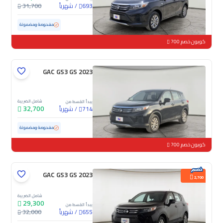
/
شهرياً
31,700
693
مستعملة
103,146 كم
مفحوصة ومضمونة
كوبون خصم 700
GAC GS3 GS 2023
شامل الضريبة
يبدأ القسط من
32,700
/
شهرياً
714
مستعملة
102,495 كم
مفحوصة ومضمونة
كوبون خصم 700
GAC GS3 GS 2023
2,700
شامل الضريبة
29,300
يبدأ القسط من
/
شهرياً
32,000
655