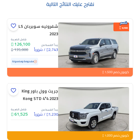
نقترح عليك النتائج التالية
شفروليه سوبربان LS
8,900
2023
شامل الضريبة
126,100
يبدأ القسط من
/
شهرياً
135,000
2,743
مستعملة
145,892 كم
مفحوصة ومضمونة
كوبون خصم 1,500
جريت وول باور King
Kong STD 4*4 2023
شامل الضريبة
يبدأ القسط من
61,525
/
شهرياً
1,230
جديدة
كوبون خصم 1,000