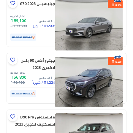
جينيسيس G70 2023
11,500
شامل الضريبة
89,100
يبدأ القسط من
/
شهرياً
100,600
1,906
مستعملة
165,560 كم
مفحوصة ومضمونة
جيتور أكس 90 بلس
13,600
لاكجري 2023
شامل الضريبة
56,800
يبدأ القسط من
/
شهرياً
70,400
1,224
مستعملة
90,384 كم
مفحوصة ومضمونة
ماكسيوس D90 Pro
اكسكتيف لكجري 2023