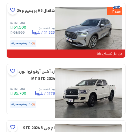
هافال H6 بريميوم 2024
8,000
شامل الضريبة
61,500
يبدأ القسط من
/
شهرياً
69,500
1,323
مستعملة
96,371 كم
مفحوصة ومضمونة
خل اول قسطين علينا
زد أكس أوتو تيرا لورد
MT STD 2024
شامل الضريبة
يبدأ القسط من
35,700
/
شهرياً
778
مستعملة
73,993 كم
مفحوصة ومضمونة
ام جي 5 STD 2024