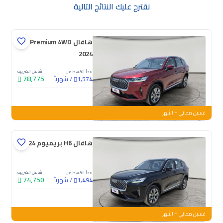
نقترح عليك النتائج التالية
هافال H6 Premium 4WD
2024
شامل الضريبة
يبدأ القسط من
78,775
/
شهرياً
1,574
جديدة
غسيل مجاني ٣ اشهر
هافال H6 بريميوم 2024
شامل الضريبة
يبدأ القسط من
74,750
/
شهرياً
1,494
جديدة
غسيل مجاني ٣ اشهر