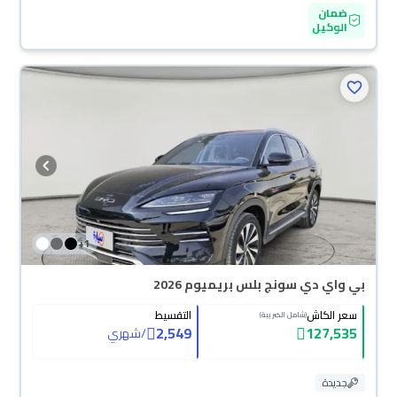
ضمان
الوكيل
+
1
بي واي دي سونج بلس بريميوم 2026
سعر الكاش
التقسيط
(شامل الضريبة)
2,549
127,535
/
شهري
جديدة