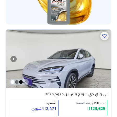
+
1
بي واي دي سونج بلس بريميوم 2026
سعر الكاش
التقسيط
(شامل الضريبة)
2,471
123,625
/
شهري