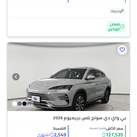
جديدة
ضمان
الوكيل
+
1
بي واي دي سونج بلس بريميوم 2026
سعر الكاش
التقسيط
(شامل الضريبة)
2,549
127,535
/
شهري