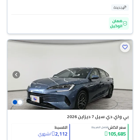
جديدة
ضمان
الوكيل
بي واي دي سيل 7 ديزاين 2026
سعر الكاش
التقسيط
(شامل الضريبة)
2,112
105,685
/
شهري