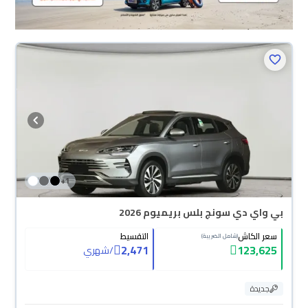
+
1
بي واي دي سونج بلس بريميوم 2026
سعر الكاش
التقسيط
(شامل الضريبة)
2,471
123,625
/
شهري
جديدة