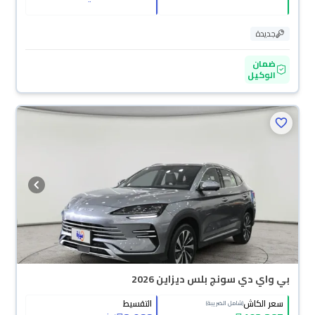
جديدة
ضمان
الوكيل
بي واي دي سونج بلس ديزاين 2026
سعر الكاش
التقسيط
(شامل الضريبة)