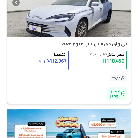
بي واي دي سيل 7 بريميوم 2026
سعر الكاش
التقسيط
(شامل الضريبة)
2,367
118,450
/
شهري
جديدة
ضمان
الوكيل