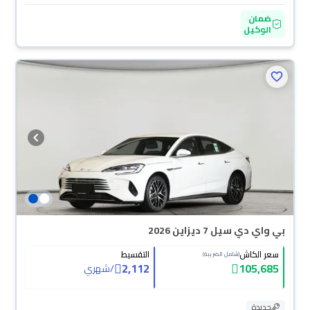
ضمان
الوكيل
بي واي دي سيل 7 ديزاين 2026
سعر الكاش
التقسيط
(شامل الضريبة)
2,112
105,685
/
شهري
جديدة