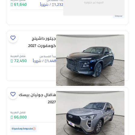
يبدأ القسط من
61,640
/
شهرياً
1,232
جديدة
جيتور داشينج
كومفورت 2027
شامل الضريبة
يبدأ القسط من
72,450
/
شهرياً
1,448
جديدة
هافال جوليان بيسك
2027
شامل الضريبة
66,000
مستعملة
100 كم
ممشى قليل
مفحوصة ومضمونة