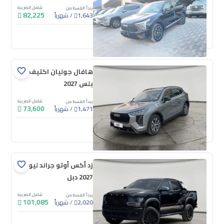
شامل الضريبة
يبدأ القسط من
82,225
/
شهرياً
1,643
جديدة
هافال جوليان اكتيف
بلس 2027
شامل الضريبة
يبدأ القسط من
73,600
/
شهرياً
1,471
جديدة
زد أكس أوتو جراند ليون
2027 دبل
شامل الضريبة
يبدأ القسط من
101,085
/
شهرياً
2,020
جديدة