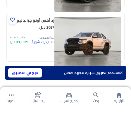
زد أكس أوتو جراند ليون
2027 دبل
شامل الضريبة
يبدأ القسط من
101,085
/
شهرياً
2,020
جديدة
استخدم تطبيق سيارة لتجربة افضل
تابع في التطبيق
الرئيسية
بحث
جميع السيارت
بيعنا سيارتك
المزيد