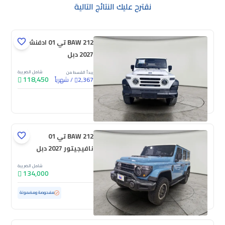
نقترح عليك النتائج التالية
BAW 212 تي 01 ادفنشر
2027 دبل
شامل الضريبة
يبدأ القسط من
118,450
/
شهرياً
2,367
جديدة
BAW 212 تي 01
نافيجيتور 2027 دبل
شامل الضريبة
134,000
مستعملة
4,425 كم
ممشى قليل
مفحوصة ومضمونة