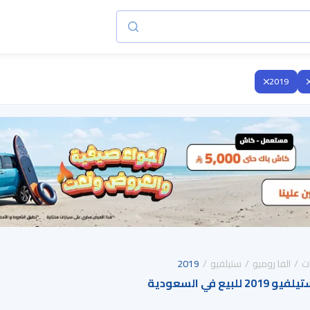
2019
ت
الفا روميو
ستيلفيو
2019
يع في السعودية