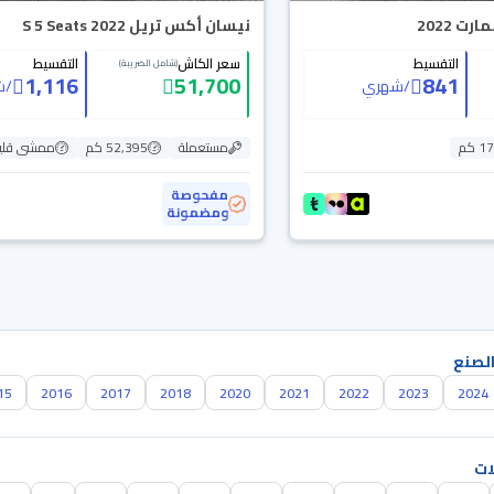
 2022
نيسان أكس تريل S 5 Seats 2022
التقسيط
سعر الكاش
التقسيط
(شامل الضريبة)
1,116
51,700
841
/
شهري
/
ش
 كم
مستعملة
52,395 كم
ممشى قلي
مفحوصة
ومضمونة
الصنع
15
2016
2017
2018
2020
2021
2022
2023
2024
ات