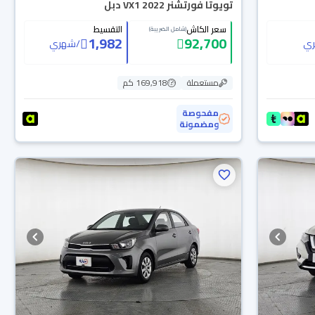
تويوتا فورتشنر VX1 2022 دبل
سعر الكاش
التقسيط
(شامل الضريبة)
1,982
92,700
ي
/
شهري
مستعملة
169,918 كم
مفحوصة
ومضمونة