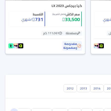
كيا بيجاس LX 2023
سعر الكاش
التقسيط
(شامل الضريبة)
731
33,500
هري
/
شهري
ل
مستعملة
111,061 كم
مفحوصة
ومضمونة
2012
2013
2014
20