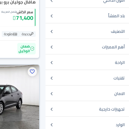
اللون الداخلي
هافال جوليان برو بريم
سعر الكاش
(شامل الضريبة)
بلد المنشأ
71,400
التصنيف
جديدة
ملوحة
ضمان
أهم المميزات
الوكيل
الراحة
تقنيات
الامان
تجهيزات خارجية
الوارد