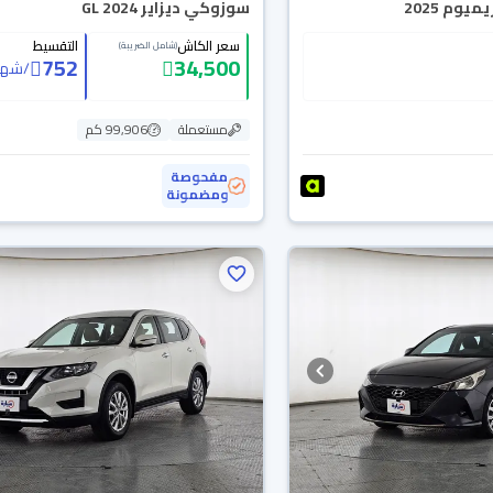
يوم 2025
سوزوكي ديزاير GL 2024
سعر الكاش
التقسيط
(شامل الضريبة)
752
34,500
/
شهر
مستعملة
99,906 كم
مفحوصة
ومضمونة