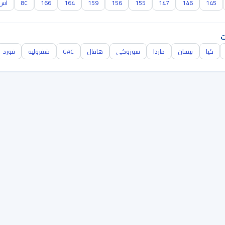
145
146
147
155
156
159
164
166
8C
اس 
ت
كيا
نيسان
مازدا
سوزوكي
هافال
GAC
شفروليه
فورد