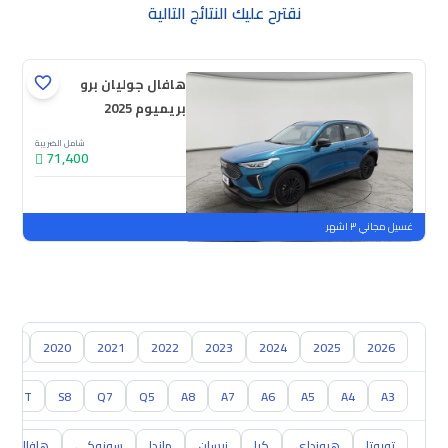
نقترح عليك النتائج التالية
هافال جوليان برو
بريميوم 2025
شامل الضريبة
71,400
جديدة
ملوحة
غسيل مجاني ٣ اشهر
019
2020
2021
2022
2023
2024
2025
2026
TT
S8
Q7
Q5
A8
A7
A6
A5
A4
A3
تويوتا
هيونداي
كيا
نيسان
مازدا
سوزوكي
هافال