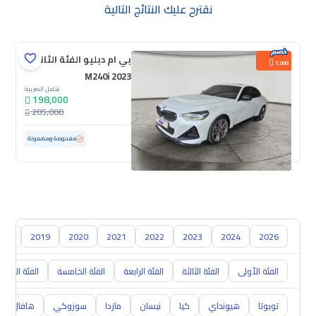
نقترح عليك النتائج التالية
بي ام دبليو الفئة الثانية
7,000
M240i 2023
شامل الضريبة
198,000
205,000
مستعملة
50,051 كم
مفحوصة ومضمونة
018
2019
2020
2021
2022
2023
2024
2026
الفئة الأولى
الفئة الثالثة
الفئة الرابعة
الفئة الخامسة
الفئة الساد
تويوتا
هيونداي
كيا
نيسان
مازدا
سوزوكي
هافال