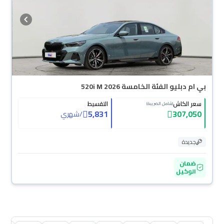
مضمونة بضمان الوكالة، تقدر تشتريها كاش أو تقسيط، وتحجزها أونلاين، وبتوصلك
لين باب بيتك.
بي ام دبليو الفئة الخامسة 520i M 2026
سعر الكاش
التقسيط
(شامل الضريبة)
5,831
307,050
/
شهري
جديدة
ضمان
الوكيل