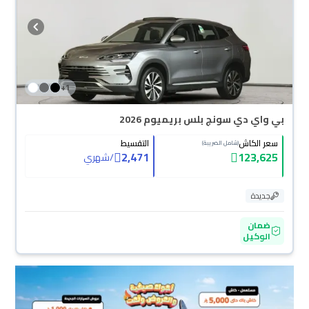
تقدر تشتريها كاش أو تقسيط، وتحجزها أونلاين، وبتوصلك لين باب بيتك.
+
1
بي واي دي سونج بلس بريميوم 2026
سعر الكاش
التقسيط
(شامل الضريبة)
2,471
123,625
/
شهري
جديدة
ضمان
الوكيل