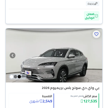
جديدة
ضمان
الوكيل
+
1
بي واي دي سونج بلس بريميوم 2026
سعر الكاش
التقسيط
(شامل الضريبة)
2,549
127,535
/
شهري