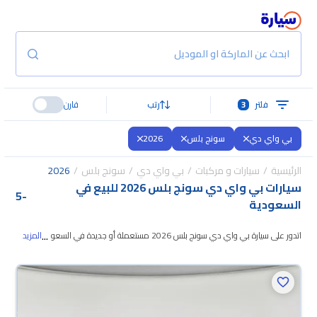
ابحث عن الماركة او الموديل
فلتر
3
رتب
قارن
بي واي دي
سونج بلس
2026
الرئيسية
سيارات و مركبات
بي واي دي
سونج بلس
2026
سيارات بي واي دي سونج بلس 2026 للبيع في
5
-
السعودية
...
اتدور على سيارة بي واي دي سونج بلس 2026 مستعملة أو جديدة في السعودية؟
المزيد
في موقع سيارة بنوفر لك كل الخيارات، تقدر
تتصفح الموديلات وتختار اللي يناسبك.
جميع سيارات بي واي دي سونج بلس 2026 المستعملة مضمونة ومفحوصة بأكثر
من 200 نقطة وتقدر تجربها لمدة 10 أيام، وإن ما ناسبتك لأي سبب تقدر تسترجع
كامل المبلغ خلال 10 أيام بكل سهولة. والسيارات الجديدة مضمونة بضمان الوكالة،