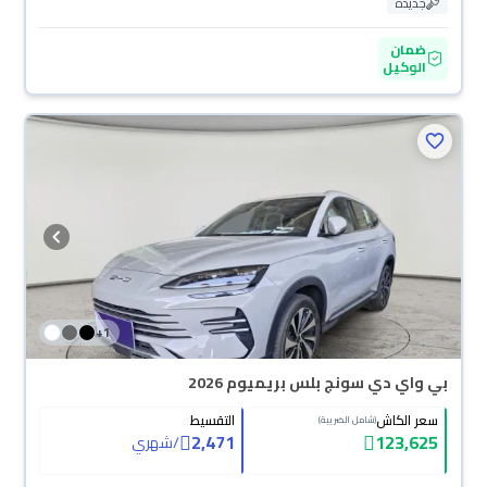
جديدة
ضمان
الوكيل
+
1
بي واي دي سونج بلس بريميوم 2026
سعر الكاش
التقسيط
(شامل الضريبة)
2,471
123,625
/
شهري