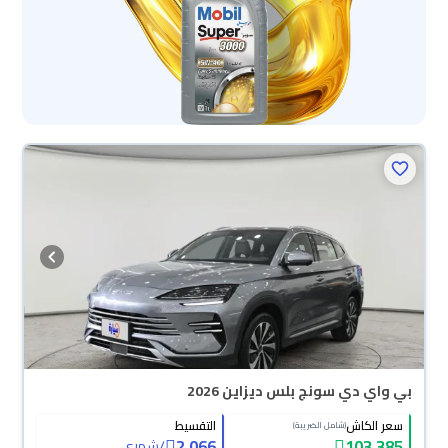
بي واي دي سونج بلس ديزاين 2026
سعر الكاش
التقسيط
(شامل الضريبة)
2,066
103,385
/
شهري