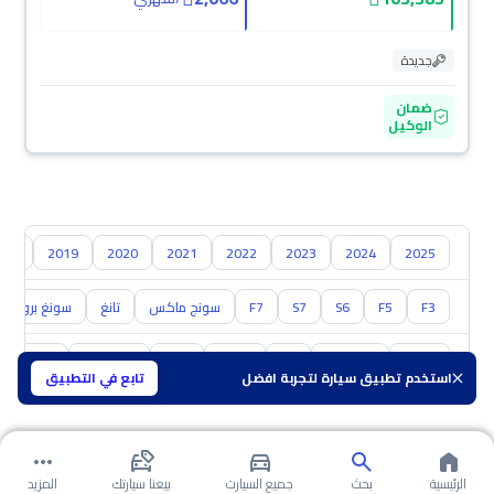
جديدة
ضمان
الوكيل
018
2019
2020
2021
2022
2023
2024
2025
F3
F5
S6
S7
F7
سونج ماكس
تانغ
سونغ برو
تويوتا
هيونداي
كيا
نيسان
مازدا
سوزوكي
هافال
استخدم تطبيق سيارة لتجربة افضل
تابع في التطبيق
الرئيسية
بحث
جميع السيارت
بيعنا سيارتك
المزيد