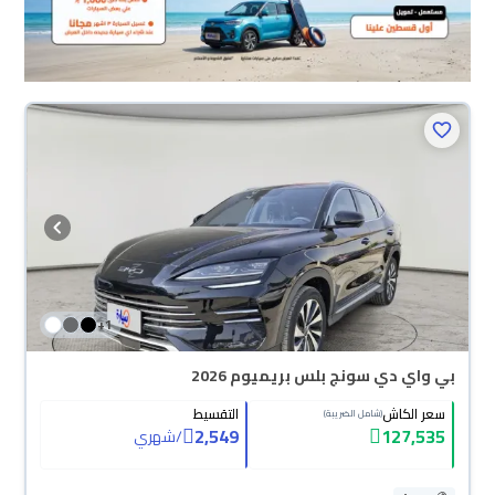
+
1
بي واي دي سونج بلس بريميوم 2026
سعر الكاش
التقسيط
(شامل الضريبة)
2,549
127,535
/
شهري