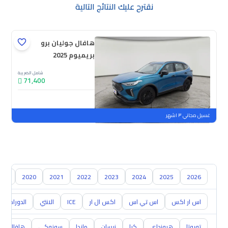
نقترح عليك النتائج التالية
هافال جوليان برو
بريميوم 2025
شامل الضريبة
71,400
جديدة
ملوحة
غسيل مجاني ٣ اشهر
019
2020
2021
2022
2023
2024
2025
2026
اس ار اكس
اس تي اس
اكس ال ار
ICE
الانتي
الدورادو
تويوتا
هيونداي
كيا
نيسان
مازدا
سوزوكي
هافال