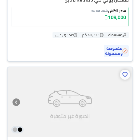
شانجان يوني كي Elite 2025 دبل
سعر الكاش
(شامل الضريبة)
109,000
مستعملة
40,311 كم
ممشى قليل
مفحوصة
ومضمونة