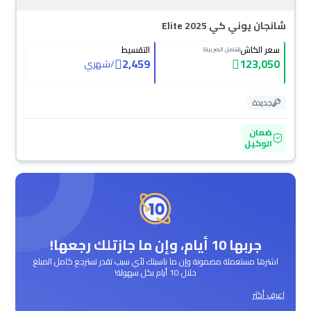
شانجان يوني كي Elite 2025
سعر الكاش
التقسيط
(شامل الضريبة)
2,459
123,050
/
شهري
جديدة
ضمان
الوكيل
جربها 10 أيام، وإن ما جازتلك رجعها!
اشترها مستعملة مضمونة وإن ما ناسبتك لأي سبب تقدر تسترجع كامل المبلغ
خلال 10 أيام بكل سهولة!
اعرف أكثر