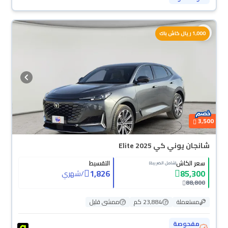
محجوزة
1,000 ريال كاش باك
3,500
شانجان يوني كي Elite 2025
سعر الكاش
التقسيط
(شامل الضريبة)
1,826
85,300
/
شهري
88,800
مستعملة
23,884 كم
ممشى قليل
مفحوصة