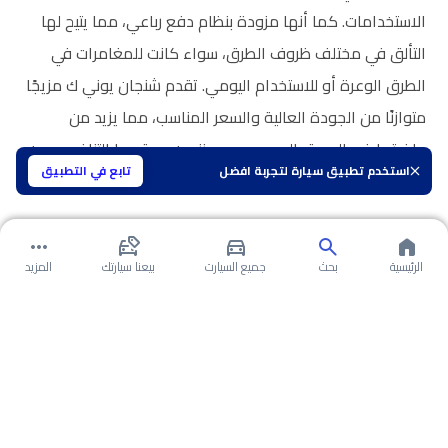
الاستخدامات. كما أنها مزودة بنظام دفع رباعي، مما يتيح لها
التألق في مختلف ظروف الطرق، سواء كانت للمغامرات في
الطرق الوعرة أو للاستخدام اليومي. تقدم شنجان يوني ك مزيجًا
متوازنًا من الجودة العالية والسعر المناسب، مما يزيد من
جاذبيتها في السوق السعودي ويعزز من موقعها التنافسي بين
استخدم تطبيق سيارة لتجربة افضل
تابع في التطبيق
مثيلاتها.
الرئيسية
بحث
جميع السيارت
بيعنا سيارتك
المزيد