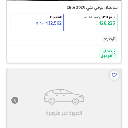
شانجان يوني كي Elite 2026
سعر الكاش
التقسيط
(شامل الضريبة)
2,562
128,225
/
شهري
جديدة
ضمان
الوكيل