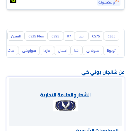
ومضمونة
CS35
CS75
ايدو
V7
CS95
CS35 Plus
السفن
85
تويوتا
هيونداي
كيا
نيسان
مازدا
سوزوكي
هافال
عن شانجان يوني كي
الشعار والعلامة التجارية
المعلومات الرئيسية