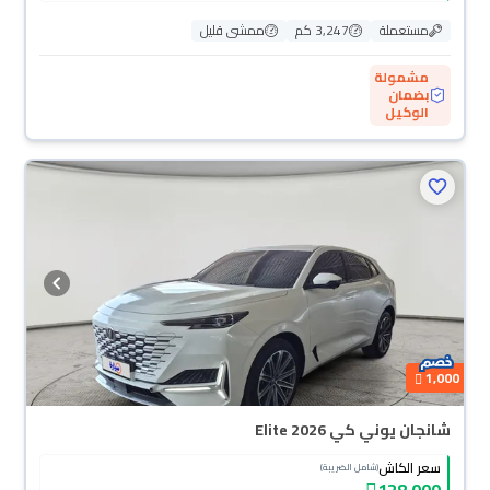
مستعملة
3,247 كم
ممشى قليل
مشمولة
بضمان
الوكيل
1,000
شانجان يوني كي Elite 2026
سعر الكاش
(شامل الضريبة)
128,000