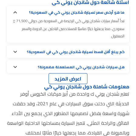
أسئلة شائعة حول شانجان يوني كي
ما هو أرخص سعر لسيارة شانجان يوني كي في السعودية؟
تبدأ أسعار سيارات شانجان يوني كي الرخيصة في السعودية من حوالي 71,500
سعودي، مما يجعلها خيارًا مناسبًا للمستخدمين الباحثين عن الجودة والسعر
المعقول.
كم يبلغ أقل قسط لسيارة شانجان يوني كي في السعودية؟
هل سيارات شانجان يوني كي المستعملة مضمونة؟
اعرض المزيد
معلومات شاملة حول شانجان يوني كي
تعتبر شنجان يوني ك واحدة من أبرز مركبات الكروس أوفر
الحديثة التي دخلت سوق السيارات في عام 2021، وقد حققت
شهرة واسعة بفضل تصميمها المتطور الذي يجمع بين الأداء
الفائق والراحة المثلى. تتميز السيارة بمساحتها الداخلية الواسعة
وبالمرونة في القيادة، مما يجعلها خيارًا مثاليًا لمختلف