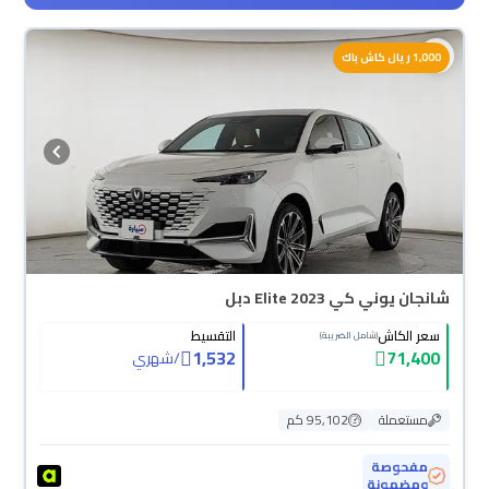
محجوزة
1,000 ريال كاش باك
شانجان يوني كي Elite 2023 دبل
سعر الكاش
التقسيط
(شامل الضريبة)
1,532
71,400
/
شهري
مستعملة
95,102 كم
مفحوصة
ومضمونة