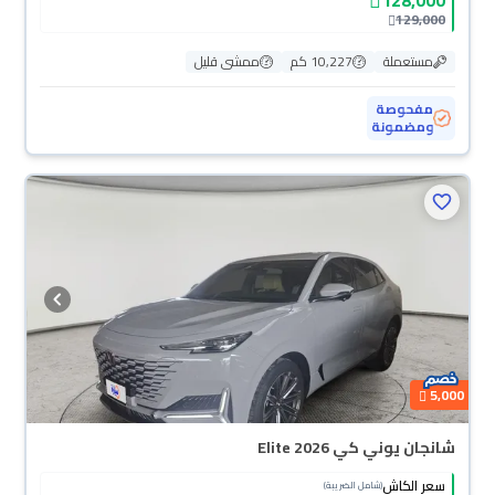
129,000
مستعملة
10,227 كم
ممشى قليل
مفحوصة
ومضمونة
5,000
شانجان يوني كي Elite 2026
سعر الكاش
(شامل الضريبة)