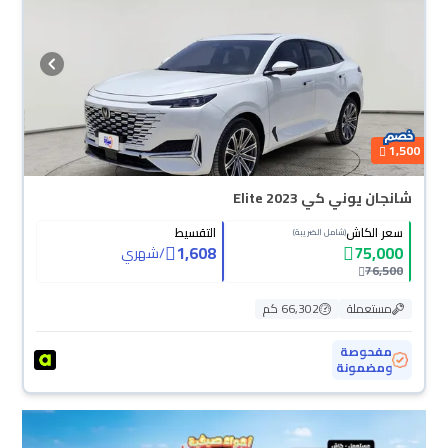
أيام بكل سهولة. والسيارات الجديدة مضمونة بضمان الوكالة، تقدر تشتريها كاش أو
تقسيط، وتحجزها أونلاين، وبتوصلك لين باب بيتك.
1,500
شانجان يوني كي Elite 2023
سعر الكاش
التقسيط
(شامل الضريبة)
1,608
75,000
/
شهري
76,500
مستعملة
66,302 كم
مفحوصة
ومضمونة