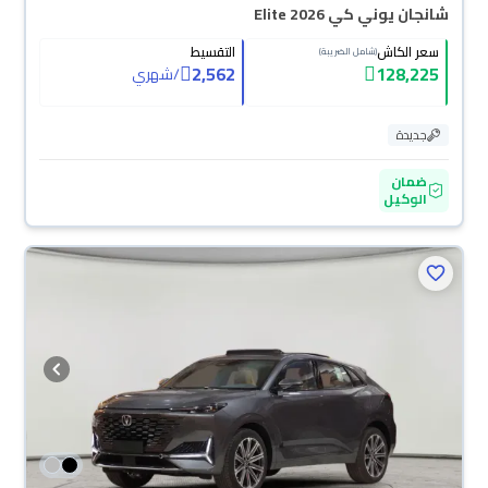
شانجان يوني كي Elite 2026
سعر الكاش
التقسيط
(شامل الضريبة)
2,562
128,225
/
شهري
جديدة
ضمان
الوكيل