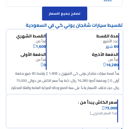
تصفح جميع الاسعار
تقسيط سيارات شانجان يوني كي في السعودية
مدة القسط
القسط الشهري
عدد الأشهر :
تبدأ من :
60
شهر
1,608
الدفعة الأخيرة
الدفعة الأولى
تبدأ من :
تبدأ من :
0
16,280
يبدأ قسط سيارات شانجان يوني كي الشهري بـ 1,608
ولمدة 60 شهر بدفعة
أولى 0
وبدفعة أخيرة 16,280 ريال، كما يبدأ سعر الكاش من حوالي 75,000
ريال، حيث تختلف الأسعار بناءآ على سنة الصنع وحالة المركبة العامة والفئة المختارة.
سعر الكاش يبدأ من :
75,000
هذا السعر تقديري