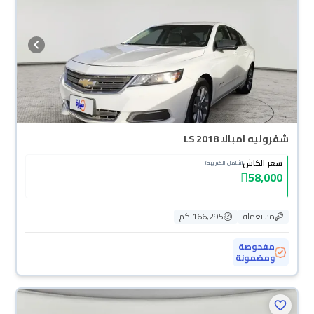
سهولة. والسيارات الجديدة مضمونة بضمان الوكالة، تقدر تشتريها كاش أو تقسيط،
وتحجزها أونلاين، وبتوصلك لين باب بيتك.
شفروليه امبالا LS 2018
سعر الكاش
(شامل الضريبة)
58,000
مستعملة
166,295 كم
مفحوصة
ومضمونة