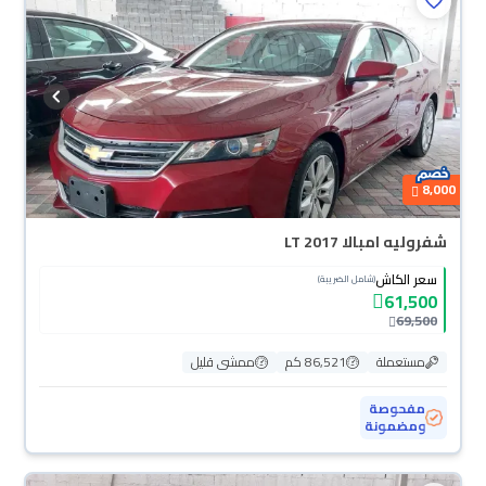
8,000
شفروليه امبالا LT 2017
سعر الكاش
(شامل الضريبة)
61,500
69,500
مستعملة
86,521 كم
ممشى قليل
مفحوصة
ومضمونة