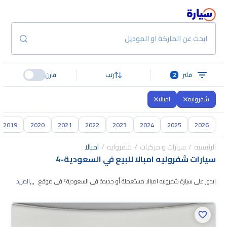
ابحث عن الماركة او الموديل
فلتر
2
رتب
قارن
شفروليه
امبالا
2019
2020
2021
2022
2023
2024
2025
2026
الرئيسية
سيارات و مركبات
شفروليه
امبالا
سيارات شفروليه امبالا للبيع في السعودية
-
4
...
اتدور على سيارة شفروليه امبالا مستعملة أو جديدة في السعودية؟ في موقع سيارة
المزيد
بنوفر لك كل الخيارات، تقدر تتصفح الموديلات وتختار اللي
يناسبك. جميع سيارات
شفروليه امبالا المستعملة مضمونة ومفحوصة بأكثر من 200 نقطة وتقدر تجربها
لمدة 10 أيام، وإن ما ناسبتك لأي سبب تقدر تسترجع كامل المبلغ خلال 10 أيام بكل