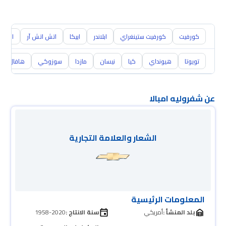
كورفيت
كورفيت ستينغراي
ابلاندر
ابيكا
اتش اتش آر
اس 10
تويوتا
هيونداي
كيا
نيسان
مازدا
سوزوكي
هافال
عن شفروليه امبالا
الشعار والعلامة التجارية
المعلومات الرئيسية
بلد المنشأ :
أمريكي
سنة الانتاج :
1958-2020