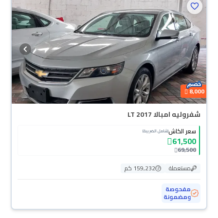
8,000
شفروليه امبالا LT 2017
سعر الكاش
(شامل الضريبة)
61,500
69,500
مستعملة
159,232 كم
مفحوصة
ومضمونة