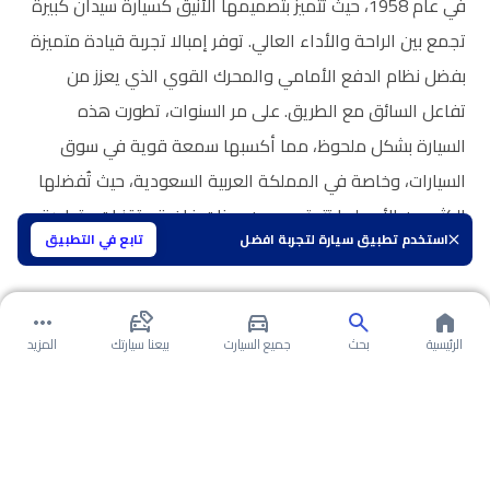
في عام 1958، حيث تتميز بتصميمها الأنيق كسيارة سيدان كبيرة
تجمع بين الراحة والأداء العالي. توفر إمبالا تجربة قيادة متميزة
بفضل نظام الدفع الأمامي والمحرك القوي الذي يعزز من
تفاعل السائق مع الطريق. على مر السنوات، تطورت هذه
السيارة بشكل ملحوظ، مما أكسبها سمعة قوية في سوق
السيارات، وخاصة في المملكة العربية السعودية، حيث تُفضلها
الكثير من الأسر لما تتمتع به من ميزات فاخرة وتقنيات متطورة
استخدم تطبيق سيارة لتجربة افضل
تابع في التطبيق
تلبي احتياجات السائقين العصريين.
الرئيسية
بحث
جميع السيارت
بيعنا سيارتك
المزيد