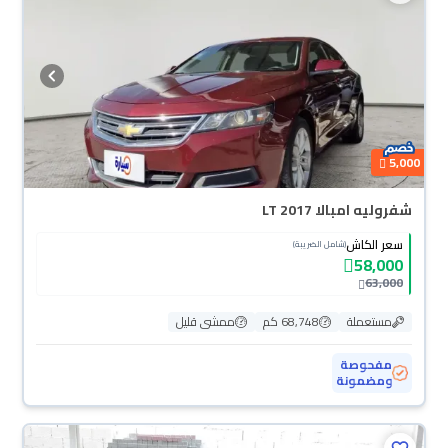
5,000
شفروليه امبالا LT 2017
سعر الكاش
(شامل الضريبة)
58,000
63,000
مستعملة
68,748 كم
ممشى قليل
مفحوصة
ومضمونة