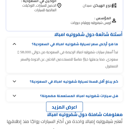
الوكيل في السعودية :
نوع الهيكل :
سيدان
الجميح للسيارات, التوكيلات
العالمية للسيارات
المؤسس :
لويس شيفروليه وويليام ديورانت
أسئلة شائعة حول شفروليه امبالا
ما هو أرخص سعر لسيارة شفروليه امبالا في السعودية؟
تبدأ أسعار سيارات شفروليه امبالا الرخيصة في السعودية من حوالي 58,000
سعودي، مما يجعلها خيارًا مناسبًا للمستخدمين الباحثين عن الجودة والسعر
المعقول.
كم يبلغ أقل قسط لسيارة شفروليه امبالا في السعودية؟
هل سيارات شفروليه امبالا المستعملة مضمونة؟
اعرض المزيد
معلومات شاملة حول شفروليه امبالا
تُعتبر شيفروليه إمبالا واحدة من أكثر السيارات رواجًا منذ إطلاقها