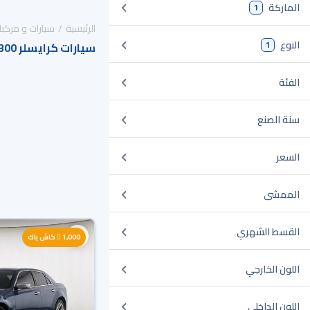
الماركة
1
الرئيسية
سيارات و مركبا
النوع
1
سيارات كرايسلر S300 للبيع في السعودية
الفئة
سنة الصنع
السعر
الممشى
القسط الشهري
1,000
كاش باك
اللون الخارجي
اللون الداخلي