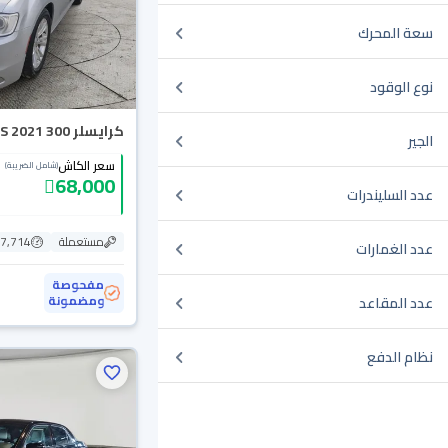
سعة المحرك
نوع الوقود
كرايسلر 300 S 2021
الجير
سعر الكاش
(شامل الضريبة)
68,000
عدد السليندرات
مستعملة
157,714
عدد الغمارات
مفحوصة
ومضمونة
عدد المقاعد
نظام الدفع