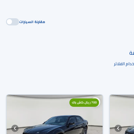
مقارنة السيارات
قة
ام الفلاتر
700 ريال كاش باك