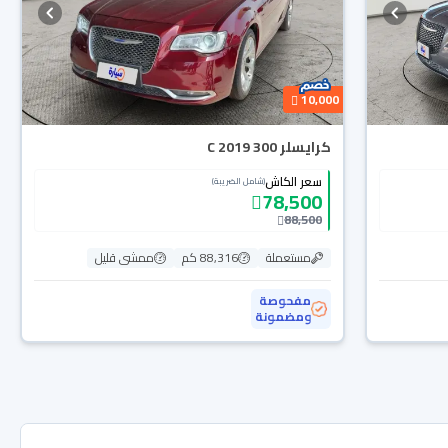
10,000
كرايسلر 300 C 2019
سعر الكاش
(شامل الضريبة)
78,500
88,500
مستعملة
88,316 كم
ممشى قليل
مفحوصة
ومضمونة