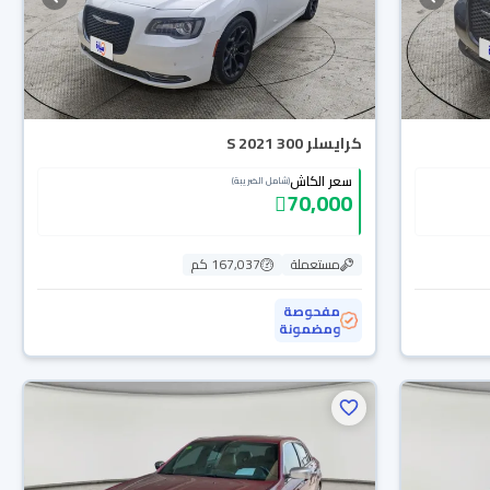
كرايسلر 300 S 2021
سعر الكاش
(شامل الضريبة)
70,000
مستعملة
167,037 كم
مفحوصة
ومضمونة