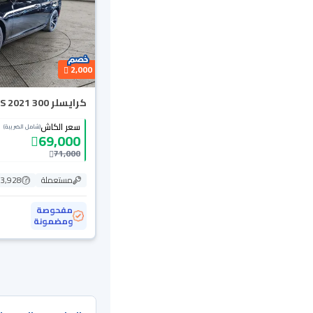
2,000
كرايسلر 300 S 2021
سعر الكاش
(شامل الضريبة)
69,000
71,000
مستعملة
183,928
مفحوصة
ومضمونة