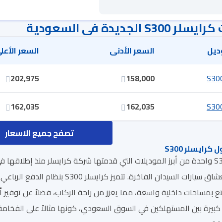
الجديدة في السعودية
ديل
السعر الأدنى
السعر الأعل
202,975
158,000
162,035
162,035
تصفح جميع الاسعار
ايسلر S300
يجعلها خياراً مفضلاً لعشاق سيارات الس
متع بمساحات داخلية واسعة، مما يعزز من راحة الركاب، فضلاً عن توفي
S30 بشعبية كبيرة بين المستهلكين في السوق السعودي، كونها مثالاً على الفخا