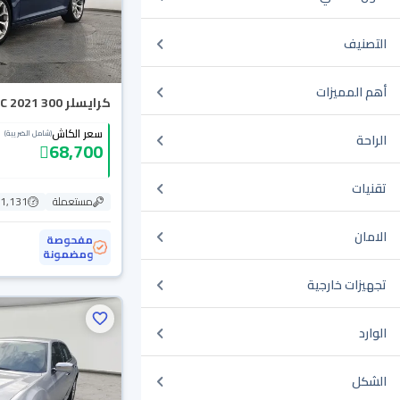
التصنيف
أهم المميزات
كرايسلر 300 C 2021
سعر الكاش
(شامل الضريبة)
الراحة
68,700
تقنيات
مستعملة
61,131 ك
الامان
مفحوصة
ومضمونة
تجهيزات خارجية
الوارد
الشكل