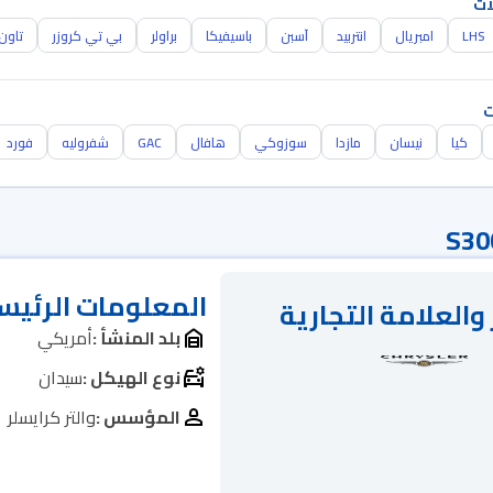
ات
LHS
امبريال
انتربيد
آسبن
باسيفيكا
براولر
بي تي كروزر
تاون 
ت
كيا
نيسان
مازدا
سوزوكي
هافال
GAC
شفروليه
فورد
المعلومات الرئيس
والعلامة التجارية
بلد المنشأ :
أمريكي
نوع الهيكل :
سيدان
المؤسس :
والتر كرايسلر