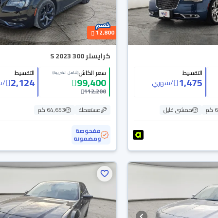
12,800
كرايسلر 300 S 2023
التقسيط
سعر الكاش
التقسيط
(شامل الضريبة)
2,124
99,400
1,475
/
شهري
/
ش
112,200
م
ممشى قليل
مستعملة
64,653 كم
مفحوصة
ومضمونة