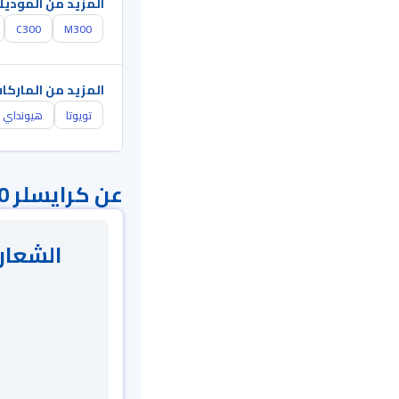
المزيد من الموديل
C300
M300
المزيد من الماركا
تويوتا
هيونداي
عن كرايسلر S300
الشعار 