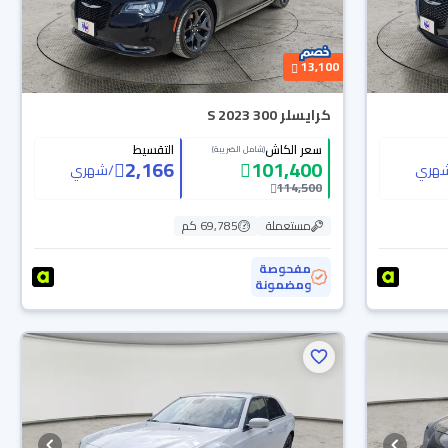
13,100
كرايسلر 300 S 2023
سعر الكاش
التقسيط
(شامل الضريبة)
2,166
101,400
هري
/
شهري
114,500
مستعملة
69,785 كم
مفحوصة
ومضمونة