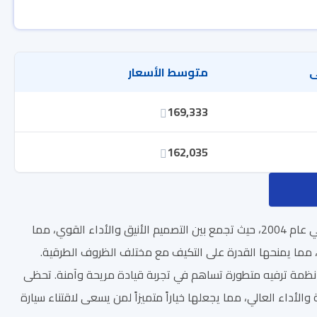
ى
متوسط الأسعار
169,333
162,035
تُعد سيارة كرايسلر S300 واحدة من أبرز الموديلات التي قدمتها شركة كرايسلر منذ إطلاقها في عام 2004، حيث تجمع بين التصميم الأنيق والأداء القوي، مما
يدان الفاخرة. تتميز كرايسلر S300 بنظام الدفع الرباعي، مما يمنحها القدرة على التكيف مع مختلف الظروف الطرقية.
ر أنظمة ترفيه متطورة تساهم في تجربة قيادة مريحة وآمنة. تحظى
مة والأداء العالي، مما يجعلها خياراً متميزاً لمن يسعى لاقتناء سيارة