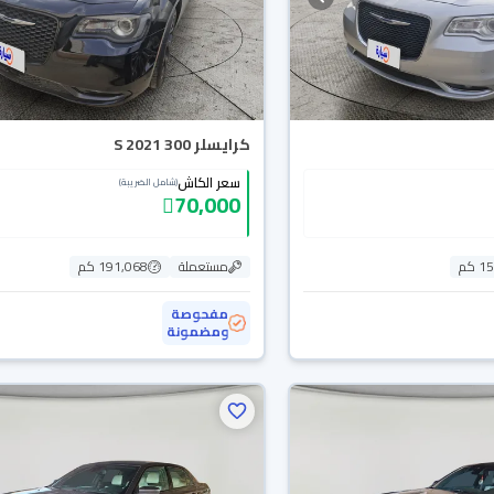
كرايسلر 300 S 2021
سعر الكاش
(شامل الضريبة)
70,000
 كم
مستعملة
191,068 كم
مفحوصة
ومضمونة