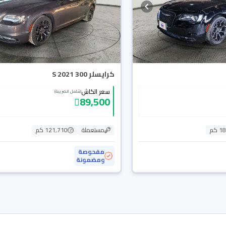
كرايسلر 300 S 2021
سعر الكاش
(شامل الضريبة)
89,500
 كم
مستعملة
121,710 كم
مفحوصة
ومضمونة