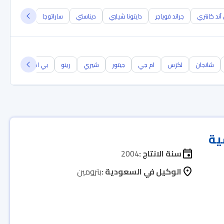
آند كانتري
جراند فوياجر
دايتونا شيلبي
ديناستي
ساراتوجا
ستراتوس
شانجان
لكزس
ام جي
جيتور
شيري
رينو
بي ام دبليو
جيل
ية
سنة الانتاج :
2004
الوكيل في السعودية :
بترومين