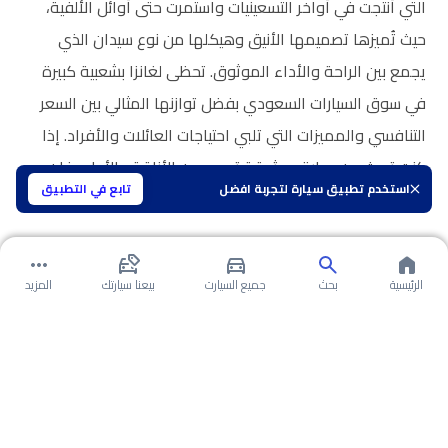
التي أُنتجت في أواخر التسعينيات واستمرت حتى أوائل الألفية،
حيث تُميزها تصميمها الأنيق وهيكلها من نوع سيدان الذي
يجمع بين الراحة والأداء الموثوق. تحظى لغانزا بشعبية كبيرة
في سوق السيارات السعودي بفضل توازنها المثالي بين السعر
التنافسي والمميزات التي تلبي احتياجات العائلات والأفراد. إذا
كنت تبحث عن سيارة موثوقة تجمع بين الأناقة والأداء، فإن
استخدم تطبيق سيارة لتجربة افضل
تابع في التطبيق
دايو لغانزا تمثل خياراً مثالياً يناسب جميع الأذواق والمطالب.
الرئيسية
بحث
جميع السيارت
بيعنا سيارتك
المزيد