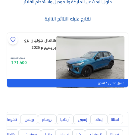
حاول البحث عن الماركة والموديل واستخدام الفلاتر
نقترح عليك النتائج التالية
هافال جوليان برو
بريميوم 2025
شامل الضريبة
71,400
جديدة
ملوحة
غسيل مجاني ٣ اشهر
استانا
ايفاندا
إسبيرو
أركاديا
بروهام
برينس
تاكوما
تويوتا
هيونداي
كيا
نيسان
مازدا
سوزوكي
هافال