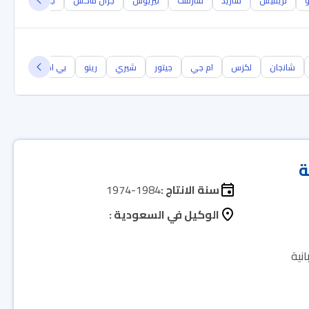
و
تريفيس
شاريد
شارمنت
تيريوس
جران ماكس
جراند تيريوس
شانجان
لكزس
ام جي
جيتور
شيري
رينو
بي ام دبليو
جيل
ة
سنة الانتاج :
1974-1984
الوكيل في السعودية :
نية