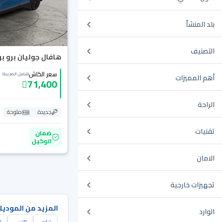
بلد المنشأ
التصنيف
هافال جوليان برو بريم
سعر الكاش
(شامل الضريبة)
أهم المميزات
71,400
الراحة
جديدة
ملوحة
تقنيات
ضمان
الوكيل
الامان
تجهيزات خارجية
المزيد من الموديل
الوارد