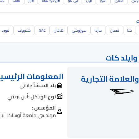
وبتي
ايسي
أبلوز
بون
بي غو
بيرودوا فيفا
بيزار
تافت
تانت
ت
كيا
نيسان
مازدا
سوزوكي
هافال
GAC
شفروليه
فورد
وايلد كات
المعلومات الرئيسي
والعلامة التجارية
بلد المنشأ :
ياباني
نوع الهيكل :
أس يو في
المؤسس :
مهندسي جامعة أوساكا اليابا