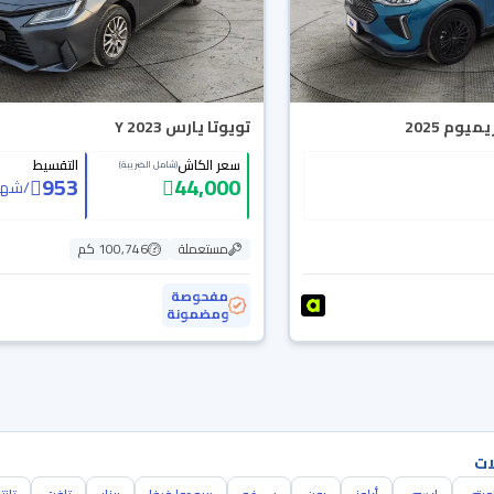
يوم 2025
تويوتا يارس Y 2023
سعر الكاش
التقسيط
(شامل الضريبة)
953
44,000
/
شهر
مستعملة
100,746 كم
مفحوصة
ومضمونة
ات