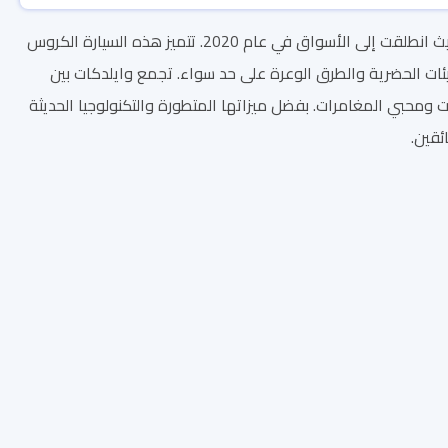
تُعتبر سيارة دايهاتسو وايلدكات تجسيدًا حقيقيًا للتفوق الياباني في تصميم وتصنيع السيارات، حيث انطلقت إلى الأسواق في عام 2020. تتميز هذه السيارة الكروس
يئات الحضرية والطرق الوعرة على حد سواء. تجمع وايلدكات بين
 ومحبي المغامرات. بفضل ميزاتها المتطورة والتكنولوجيا الحديثة
ئقين.