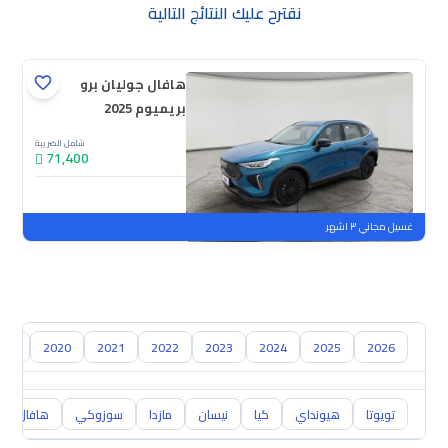
نقترح عليك النتائج التالية
هافال جوليان برو
بريميوم 2025
شامل الضريبة
71,400
جديدة
ملوحة
غسيل مجاني ٣ اشهر
019
2020
2021
2022
2023
2024
2025
2026
تويوتا
هيونداي
كيا
نيسان
مازدا
سوزوكي
هافال