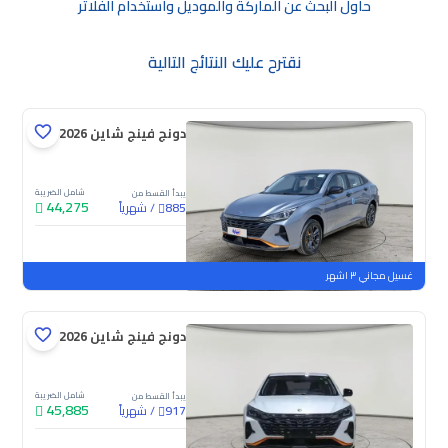
حاول البحث عن الماركة والموديل واستخدام الفلاتر
نقترح عليك النتائج التالية
دونج فينج شاين E1 2026
شامل الضريبة
يبدأ القسط من
44,275
/
شهرياً
885
جديدة
غسيل مجاني ٣ اشهر
دونج فينج شاين E1 2026
شامل الضريبة
يبدأ القسط من
45,885
/
شهرياً
917
جديدة