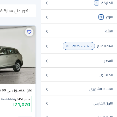
الماركة
1
اتدور على سيارة فاو بيستون تي 90 2025 مستعملة أو جديدة في السعود
النوع
1
أونلاين، وبتوصلك ل
الفئة
سنة الصنع
2025 - 2025
السعر
الممشى
القسط الشهري
فاو بيستون تي 90 بريميوم 2025
سعر الكاش
(شامل الضريبة)
71,070
اللون الخارجي