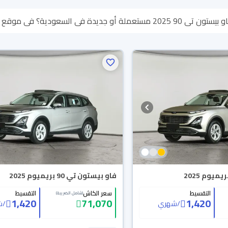
ية؟ في موقع سيارة بنوفر لك كل الخيارات، تقدر تتصفح
لأي سبب تقدر تسترجع كامل المبلغ خلال 10 أيام بكل سهولة. وا
ين باب بيتك.
فاو بيستون تي 90 بريميوم 2025
التقسيط
سعر الكاش
التقسيط
(شامل الضريبة)
1,420
71,070
1,420
/
شهري
/
ش