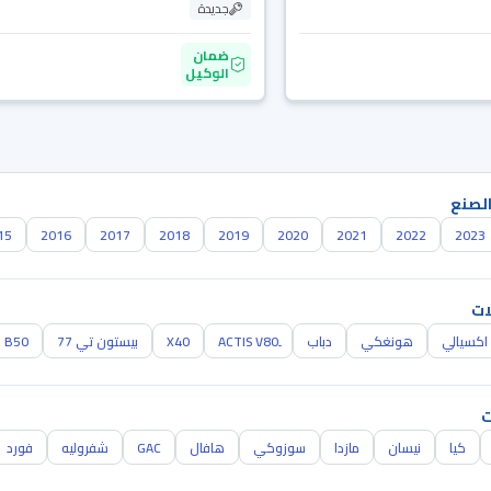
جديدة
ضمان
الوكيل
الصنع
15
2016
2017
2018
2019
2020
2021
2022
2023
ات
اكسيالي
هونغكي
دباب
X40
بيستون تي 77
B50
ت
كيا
نيسان
مازدا
سوزوكي
هافال
GAC
شفروليه
فورد