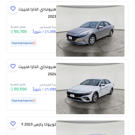
هيونداي النترا فلييت
2023
شامل الضريبة
يبدأ القسط من
50,700
/
شهرياً
1,095
مستعملة
74,075 كم
مفحوصة ومضمونة
هيونداي النترا فلييت
2024
شامل الضريبة
يبدأ القسط من
50,500
/
شهرياً
1,090
مستعملة
86,652 كم
مفحوصة ومضمونة
تويوتا يارس Y 2023