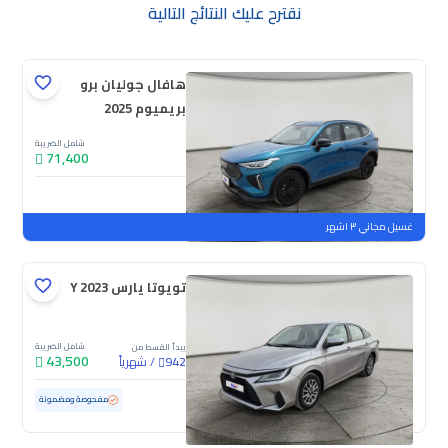
نقترح عليك النتائج التالية
هافال جوليان برو
بريميوم 2025
شامل الضريبة
71,400
جديدة
ملوحة
غسيل مجاني ٣ اشهر
تويوتا يارس Y 2023
شامل الضريبة
يبدأ القسط من
43,500
/
شهرياً
942
مستعملة
100,339 كم
مفحوصة ومضمونة