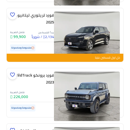
فورد تريتوري تيتانيوم
2025
شامل الضريبة
يبدأ القسط من
99,900
/
شهرياً
2,134
مستعملة
21,876 كم
ممشى قليل
مفحوصة ومضمونة
خل اول قسطين علينا
فورد برونكو WildTrack
2023
شامل الضريبة
226,000
مستعملة
65,572 كم
مفحوصة ومضمونة