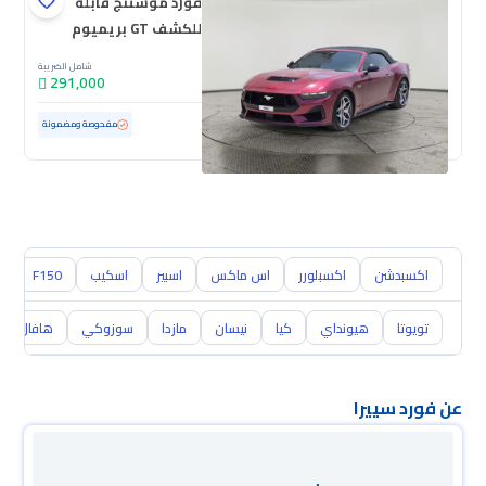
فورد موستنج قابلة
للكشف GT بريميوم
2025
شامل الضريبة
291,000
مستعملة
4,630 كم
ممشى قليل
مفحوصة ومضمونة
اكسبدشن
اكسبلورر
اس ماكس
اسبير
اسكيب
F150
0
تويوتا
هيونداي
كيا
نيسان
مازدا
سوزوكي
هافال
عن فورد سييرا