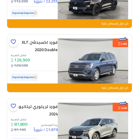
/
شهرياً
112,200
2,255
مستعملة
20,112 كم
ممشى قليل
مفحوصة ومضمونة
خل اول قسطين علينا
فورد اكسبدشن XLT
2,600
2020 Double
شامل الضريبة
126,900
129,500
مستعملة
60,765 كم
ممشى قليل
مفحوصة ومضمونة
خل اول قسطين علينا
فورد تريتوري تيتانيوم
9,300
2024
شامل الضريبة
87,800
يبدأ القسط من
/
شهرياً
97,100
1,879