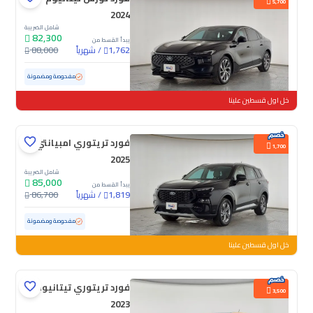
5,700
2024
شامل الضريبة
82,300
يبدأ القسط من
/
شهرياً
88,000
1,762
مستعملة
111,915 كم
مفحوصة ومضمونة
خل اول قسطين علينا
فورد تريتوري امبيانتي
1,700
2025
شامل الضريبة
85,000
يبدأ القسط من
/
شهرياً
86,700
1,819
مستعملة
36,506 كم
ممشى قليل
مفحوصة ومضمونة
خل اول قسطين علينا
فورد تريتوري تيتانيوم
3,500
2023