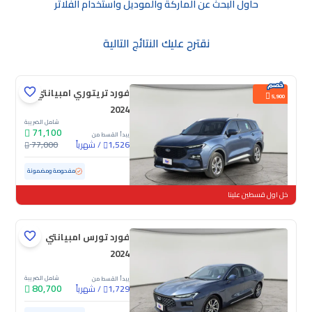
حاول البحث عن الماركة والموديل واستخدام الفلاتر
نقترح عليك النتائج التالية
فورد تريتوري امبيانتي
5,900
2024
شامل الضريبة
71,100
يبدأ القسط من
/
شهرياً
77,000
1,526
مستعملة
60,395 كم
مفحوصة ومضمونة
خل اول قسطين علينا
فورد تورس امبيانتي
2024
شامل الضريبة
يبدأ القسط من
80,700
/
شهرياً
1,729