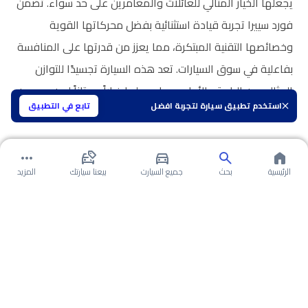
يجعلها الخيار المثالي للعائلات والمغامرين على حد سواء. تضمن
فورد سييرا تجربة قيادة استثنائية بفضل محركاتها القوية
وخصائصها التقنية المبتكرة، مما يعزز من قدرتها على المنافسة
بفاعلية في سوق السيارات. تعد هذه السيارة تجسيدًا للتوازن
المثالي بين الراحة والأداء، مما يجعلها خياراً ممتازاً لمن يسعون
استخدم تطبيق سيارة لتجربة افضل
تابع في التطبيق
إلى الجودة والاعتمادية في تجربة القيادة.
الرئيسية
بحث
جميع السيارت
بيعنا سيارتك
المزيد