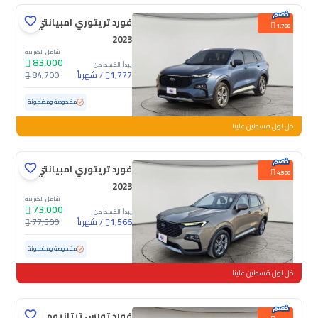
فورد تريتوري امبيانتي
1,700
2023
شامل الضريبة
83,000
يبدأ القسط من
/
شهرياً
84,700
1,777
مستعملة
49,964 كم
ممشى قليل
مفحوصة ومضمونة
خل اول قسطين علينا
فورد تريتوري امبيانتي
4,500
2023
شامل الضريبة
73,000
يبدأ القسط من
/
شهرياً
77,500
1,566
مستعملة
61,596 كم
مفحوصة ومضمونة
خل اول قسطين علينا
فورد تورس تيتانيوم