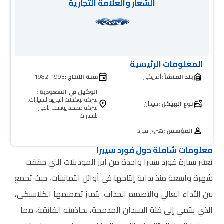
الشعار والعلامة التجارية
المعلومات الرئيسية
بلد المنشأ :
أمريكي
سنة الانتاج :
1982-1993
الوكيل في السعودية :
شركة توكيلات الجزيرة للسيارات,
نوع الهيكل :
سيدان
شركة محمد يوسف ناغي
للسيارات
المؤسس :
هنري فورد
معلومات شاملة حول فورد سييرا
تعتبر سيارة فورد سييرا واحدة من أبرز الموديلات التي حققت
شهرة واسعة منذ بداية إنتاجها في أوائل الثمانينات، حيث تجمع
بين الأداء العالي والتصميم الجذاب. يتميز تصميمها الكلاسيكي،
الذي ينتمي إلى فئة السيدان المدمجة، بجاذبيته الفائقة، مما