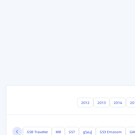
2012
2013
2014
20
GA
GS3 Emzoom
إيمكو
GS7
M8
GS8 Traveller
أيون في