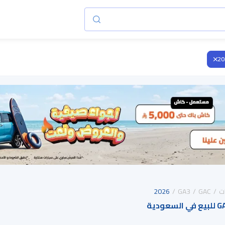
20
ت
GAC
GA3
2026