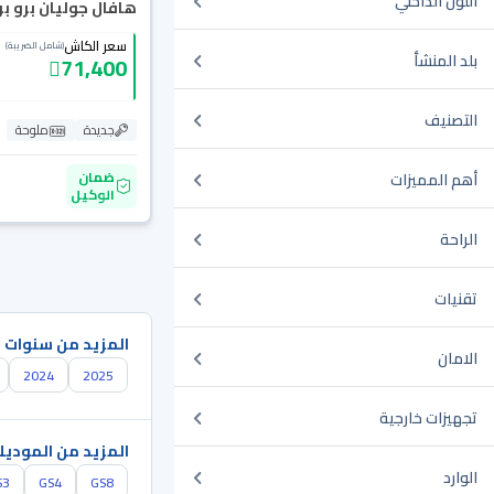
اللون الداخلي
هافال جوليان برو بريم
سعر الكاش
(شامل الضريبة)
بلد المنشأ
71,400
التصنيف
جديدة
ملوحة
ضمان
أهم المميزات
الوكيل
الراحة
تقنيات
المزيد من سنوات 
الامان
2024
2025
تجهيزات خارجية
المزيد من الموديل
الوارد
S3
GS4
GS8