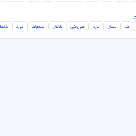
ت
كيا
نيسان
مازدا
سوزوكي
هافال
شفروليه
فورد
شانجا