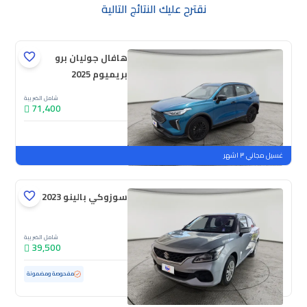
نقترح عليك النتائج التالية
هافال جوليان برو
بريميوم 2025
شامل الضريبة
71,400
جديدة
ملوحة
غسيل مجاني ٣ اشهر
سوزوكي بالينو GL 2023
شامل الضريبة
39,500
مستعملة
69,181 كم
مفحوصة ومضمونة