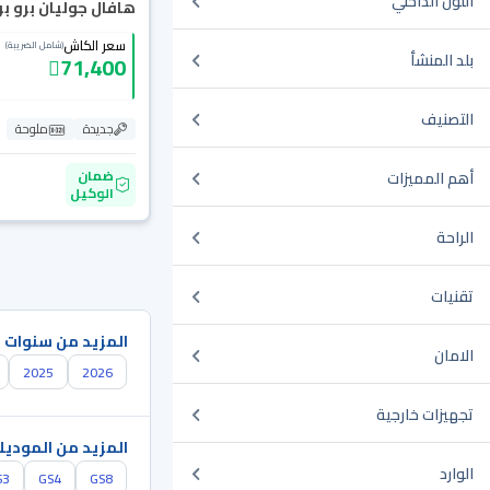
اللون الداخلي
هافال جوليان برو بريم
سعر الكاش
(شامل الضريبة)
بلد المنشأ
71,400
التصنيف
جديدة
ملوحة
ضمان
أهم المميزات
الوكيل
الراحة
تقنيات
المزيد من سنوات 
الامان
2025
2026
تجهيزات خارجية
المزيد من الموديل
الوارد
S3
GS4
GS8