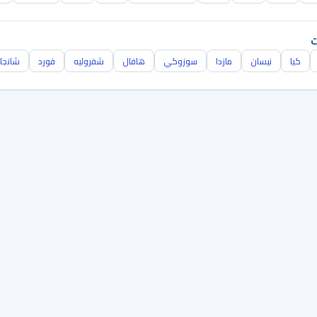
ت
كيا
نيسان
مازدا
سوزوكي
هافال
شفروليه
فورد
شانجا