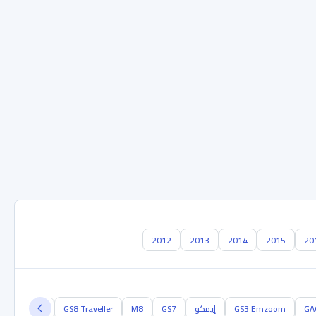
2012
2013
2014
2015
20
GA
GS3 Emzoom
إيمكو
GS7
M8
GS8 Traveller
أيون في