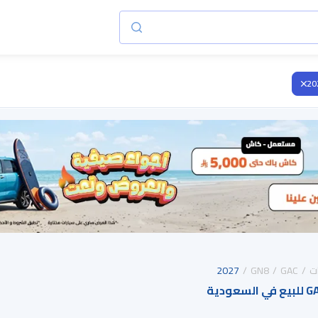
20
ت
GAC
GN8
2027