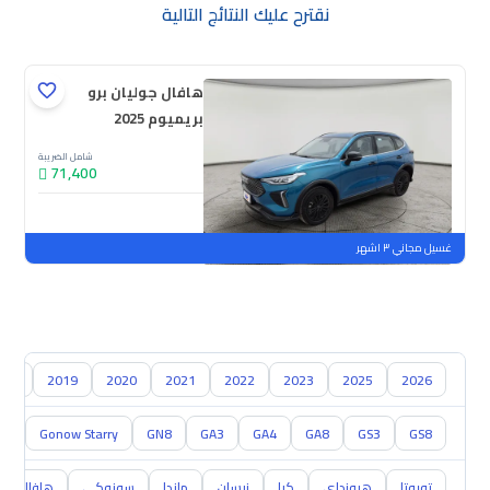
نقترح عليك النتائج التالية
هافال جوليان برو
بريميوم 2025
شامل الضريبة
71,400
جديدة
ملوحة
غسيل مجاني ٣ اشهر
018
2019
2020
2021
2022
2023
2025
2026
S5
Gonow Starry
GN8
GA3
GA4
GA8
GS3
GS8
تويوتا
هيونداي
كيا
نيسان
مازدا
سوزوكي
هافال