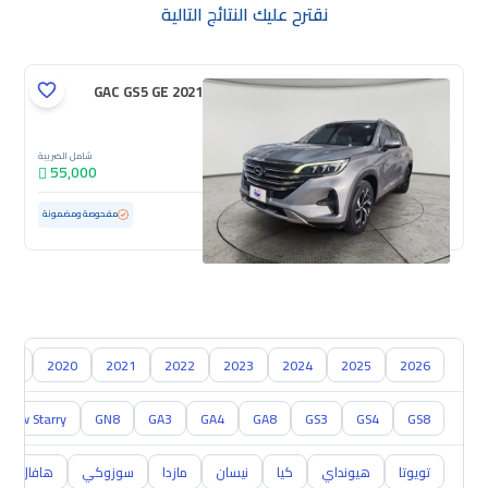
نقترح عليك النتائج التالية
GAC GS5 GE 2021
شامل الضريبة
55,000
مستعملة
50,631 كم
ممشى قليل
مفحوصة ومضمونة
019
2020
2021
2022
2023
2024
2025
2026
onow Starry
GN8
GA3
GA4
GA8
GS3
GS4
GS8
تويوتا
هيونداي
كيا
نيسان
مازدا
سوزوكي
هافال