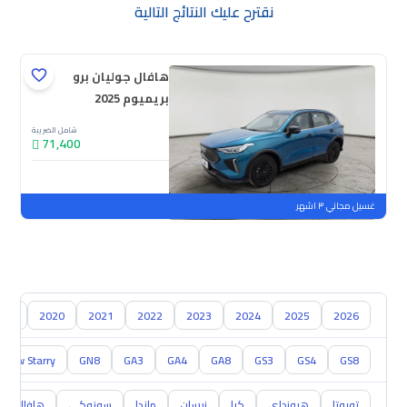
نقترح عليك النتائج التالية
هافال جوليان برو
بريميوم 2025
شامل الضريبة
71,400
جديدة
ملوحة
غسيل مجاني ٣ اشهر
018
2020
2021
2022
2023
2024
2025
2026
onow Starry
GN8
GA3
GA4
GA8
GS3
GS4
GS8
تويوتا
هيونداي
كيا
نيسان
مازدا
سوزوكي
هافال