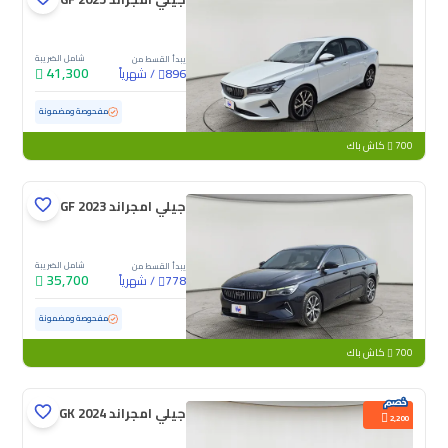
شامل الضريبة
يبدأ القسط من
41,300
/
شهرياً
896
مستعملة
92,223 كم
مفحوصة ومضمونة
700
كاش باك
جيلي امجراند GF 2023
شامل الضريبة
يبدأ القسط من
35,700
/
شهرياً
778
مستعملة
99,798 كم
مفحوصة ومضمونة
700
كاش باك
جيلي امجراند GK 2024
2,200