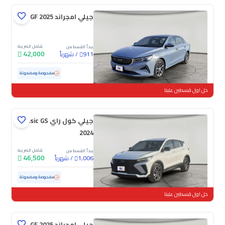
جيلي امجراند GF 2025
شامل الضريبة
يبدأ القسط من
42,000
/
شهرياً
911
مستعملة
73,771 كم
مفحوصة ومضمونة
خل اول قسطين علينا
جيلي كول راي Basic GS
2024
شامل الضريبة
يبدأ القسط من
46,500
/
شهرياً
1,006
مستعملة
81,611 كم
مفحوصة ومضمونة
خل اول قسطين علينا
جيلي امجراند GF 2025