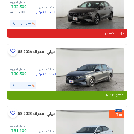
شامل الضريبة
33,500
يبدأ القسط من
/
شهرياً
35,700
731
مستعملة
115,160 كم
مفحوصة ومضمونة
خل اول قسطين علينا
جيلي امجراند GS 2024
شامل الضريبة
يبدأ القسط من
30,500
/
شهرياً
668
مستعملة
108,917 كم
مفحوصة ومضمونة
700
كاش باك
جيلي امجراند GS 2023
600
شامل الضريبة
31,100
يبدأ القسط من