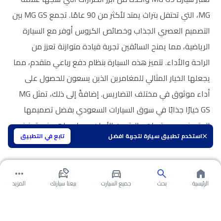
MG، التي تحتفل بتراث يمتد لأكثر من 90 عامًا. تجمع MG GS بين
التصميم العصري الجذاب وخصائص الكروس أوفر مع السيارة
الرياضية، مما يمنح السائقين تجربة قيادة متوازنة تعزز من
الراحة والأداء. تتميز هذه السيارة بنظام دفع رباعي متقدم، مما
يجعلها الخيار المثالي للمغامرين الذين يسعون للحصول على
أداء موثوق في مختلف التضاريس. إضافةً إلى ذلك، تمثل MG
GS خيارًا جذابًا في سوق السيارات السعودي بفضل تصميمها
المتميز مع مستويات عالية من الأمان، مما يساهم في تعزيز
استخدم تطبيق سيارة لتجربة افضل
تابع في التطبيق
جاذبيتها للعملاء.
الرئيسية
بحث
جميع السيارت
بيعنا سيارتك
المزيد