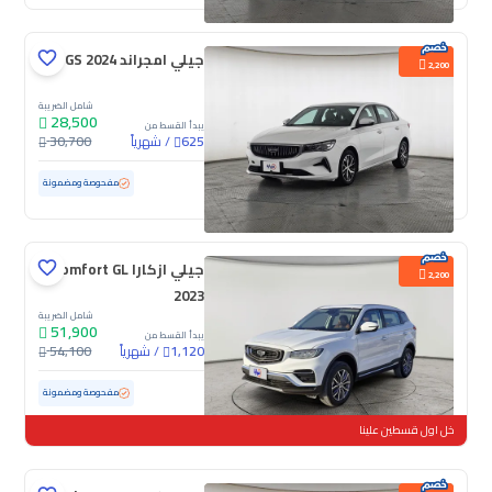
جيلي امجراند GS 2024
2,200
شامل الضريبة
28,500
يبدأ القسط من
/
شهرياً
30,700
625
مستعملة
97,152 كم
مفحوصة ومضمونة
جيلي ازكارا Comfort GL
2,200
2023
شامل الضريبة
51,900
يبدأ القسط من
/
شهرياً
54,100
1,120
مستعملة
17,718 كم
ممشى قليل
مفحوصة ومضمونة
خل اول قسطين علينا