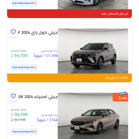
مستعملة
59,891 كم
مفحوصة ومضمونة
خل اول قسطين علينا
جيلي كول راي GF 2024
شامل الضريبة
يبدأ القسط من
54,100
/
شهرياً
1,166
مستعملة
51,773 كم
مفحوصة ومضمونة
1,000
كاش باك
جيلي امجراند GK 2024
2,600
شامل الضريبة
34,100
يبدأ القسط من
/
شهرياً
36,700
744
مستعملة
99,077 كم
مفحوصة ومضمونة