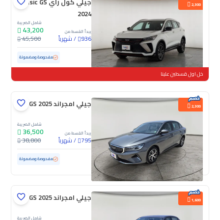
جيلي كول راي Basic GS
2,300
2024
شامل الضريبة
43,200
يبدأ القسط من
/
شهرياً
45,500
936
مستعملة
66,786 كم
مفحوصة ومضمونة
خل اول قسطين علينا
جيلي امجراند GS 2025
2,300
شامل الضريبة
36,500
يبدأ القسط من
/
شهرياً
38,800
795
مستعملة
50,608 كم
مفحوصة ومضمونة
جيلي امجراند GS 2025
1,600
شامل الضريبة