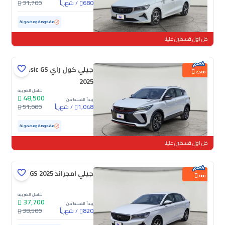
/
شهرياً
31,700
680
مستعملة
119,163 كم
مفحوصة ومضمونة
خل اول قسطين علينا
جيلي كول راي Basic GS
2,500
2025
شامل الضريبة
48,500
يبدأ القسط من
/
شهرياً
51,000
1,048
مستعملة
57,727 كم
مفحوصة ومضمونة
خل اول قسطين علينا
جيلي امجراند GS 2025
800
شامل الضريبة
37,700
يبدأ القسط من
/
شهرياً
38,500
820