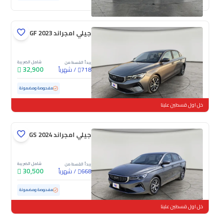
جيلي امجراند GF 2023
شامل الضريبة
يبدأ القسط من
32,900
/
شهرياً
718
مستعملة
104,783 كم
مفحوصة ومضمونة
خل اول قسطين علينا
جيلي امجراند GS 2024
شامل الضريبة
يبدأ القسط من
30,500
/
شهرياً
668
مستعملة
117,927 كم
مفحوصة ومضمونة
خل اول قسطين علينا