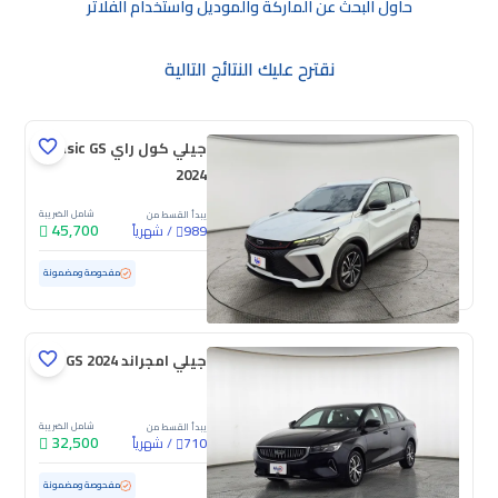
حاول البحث عن الماركة والموديل واستخدام الفلاتر
نقترح عليك النتائج التالية
جيلي كول راي Basic GS
2024
شامل الضريبة
يبدأ القسط من
45,700
/
شهرياً
989
مستعملة
91,341 كم
مفحوصة ومضمونة
جيلي امجراند GS 2024
شامل الضريبة
يبدأ القسط من
32,500
/
شهرياً
710
مستعملة
99,307 كم
مفحوصة ومضمونة