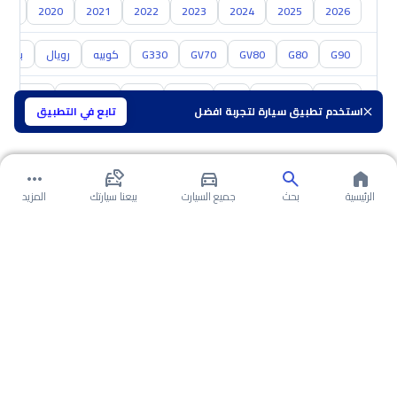
019
2020
2021
2022
2023
2024
2025
2026
G90
G80
GV80
GV70
G330
كوبيه
رويال
برستي
تويوتا
هيونداي
كيا
نيسان
مازدا
سوزوكي
هافال
استخدم تطبيق سيارة لتجربة افضل
تابع في التطبيق
الرئيسية
بحث
جميع السيارت
بيعنا سيارتك
المزيد