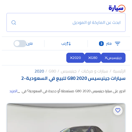
ابحث عن الماركة او الموديل
فلتر
3
رتب
قارن
جينيسيس
G80
2020
الرئيسية
سيارات و مركبات
جينيسيس
G80
2020
سيارات جينيسيس G80 2020 للبيع في السعودية
-
2
...
اتدور على سيارة جينيسيس G80 2020 مستعملة أو جديدة في السعودية؟ في
المزيد
موقع سيارة بنوفر لك كل الخيارات، تقدر تتصفح الموديلات وتختار
اللي يناسبك. جميع
سيارات جينيسيس G80 2020 المستعملة مضمونة ومفحوصة بأكثر من 200 نقطة
وتقدر تجربها لمدة 10 أيام، وإن ما ناسبتك لأي سبب تقدر تسترجع كامل المبلغ خلال
10 أيام بكل سهولة. والسيارات الجديدة مضمونة بضمان الوكالة، تقدر تشتريها كاش
أو تقسيط، وتحجزها أونلاين، وبتوصلك لين باب بيتك.