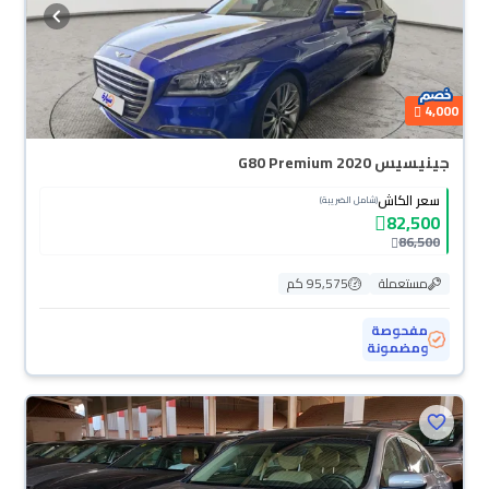
4,000
جينيسيس G80 Premium 2020
سعر الكاش
(شامل الضريبة)
82,500
86,500
مستعملة
95,575 كم
مفحوصة
ومضمونة