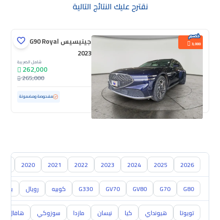
نقترح عليك النتائج التالية
جينيسيس G90 Royal
3,000
2023
شامل الضريبة
262,000
265,000
مستعملة
20,475 كم
ممشى قليل
مفحوصة ومضمونة
018
2020
2021
2022
2023
2024
2025
2026
G80
G70
GV80
GV70
G330
كوبيه
رويال
برستي
تويوتا
هيونداي
كيا
نيسان
مازدا
سوزوكي
هافال