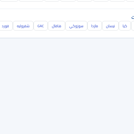
ت
كيا
نيسان
مازدا
سوزوكي
هافال
GAC
شفروليه
فورد