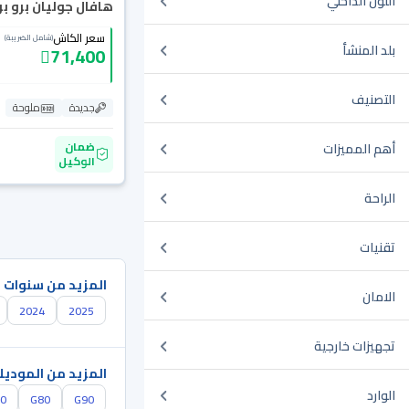
اللون الداخلي
هافال جوليان برو بريم
سعر الكاش
(شامل الضريبة)
بلد المنشأ
71,400
التصنيف
جديدة
ملوحة
ضمان
أهم المميزات
الوكيل
الراحة
تقنيات
المزيد من سنوات 
الامان
2024
2025
تجهيزات خارجية
المزيد من الموديل
الوارد
0
G80
G90