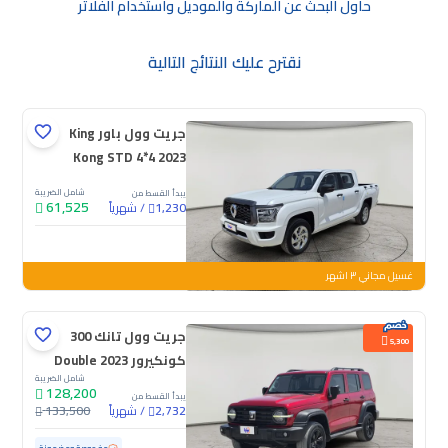
حاول البحث عن الماركة والموديل واستخدام الفلاتر
نقترح عليك النتائج التالية
جريت وول باور King
Kong STD 4*4 2023
شامل الضريبة
يبدأ القسط من
61,525
/
شهرياً
1,230
جديدة
غسيل مجاني ٣ اشهر
جريت وول تانك 300
5,300
كونكيرور 2023 Double
شامل الضريبة
128,200
يبدأ القسط من
/
شهرياً
133,500
2,732