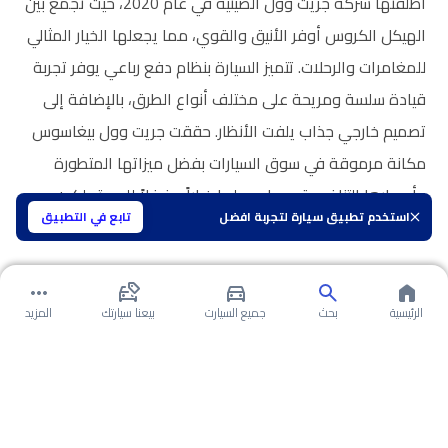
أطلقتها شركة جريت وول الصينية في عام 2020، حيث تجمع بين
الهيكل الكروس أوفر الأنيق والقوي، مما يجعلها الخيار المثالي
للمغامرات والرحلات. تتميز السيارة بنظام دفع رباعي يوفر تجربة
قيادة سلسة ومريحة على مختلف أنواع الطرق، بالإضافة إلى
تصميم خارجي جذاب يلفت الأنظار. حققت جريت وول بيغاسوس
مكانة مرموقة في سوق السيارات بفضل ميزاتها المتطورة
وأسعارها التنافسية، مما يجعلها خياراً مفضلاً للمستهلكين
استخدم تطبيق سيارة لتجربة افضل
تابع في التطبيق
الباحثين عن توازن مثالي بين الأداء والكفاءة.
الرئيسية
بحث
جميع السيارت
بيعنا سيارتك
المزيد