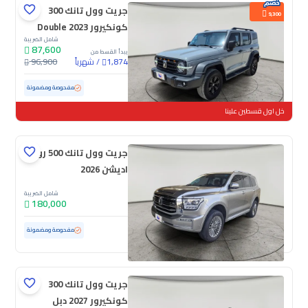
جريت وول تانك 300
9,300
كونكيرور 2023 Double
شامل الضريبة
87,600
يبدأ القسط من
/
شهرياً
96,900
1,874
مستعملة
124,239 كم
مفحوصة ومضمونة
خل اول قسطين علينا
جريت وول تانك 500 روك
اديشن 2026
شامل الضريبة
180,000
مستعملة
8,441 كم
ممشى قليل
مفحوصة ومضمونة
جريت وول تانك 300
كونكيرور 2027 دبل