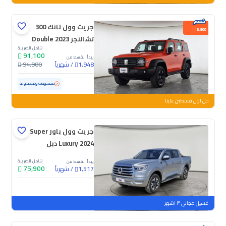
جريت وول تانك 300
3,800
تشالنجر 2023 Double
شامل الضريبة
91,100
يبدأ القسط من
/
شهرياً
94,900
1,948
مستعملة
102,274 كم
مفحوصة ومضمونة
خل اول قسطين علينا
جريت وول باور Super
Luxury 2024 دبل
شامل الضريبة
يبدأ القسط من
75,900
/
شهرياً
1,517
جديدة
غسيل مجاني ٣ اشهر