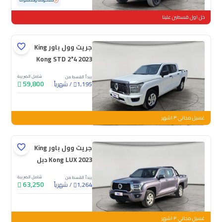
مستعملة
47,262 كم
ممشى قليل
مفحوصة ومضمونة
خل اول قسطين علينا
جريت وول باور King
Kong STD 2*4 2023
شامل الضريبة
يبدأ القسط من
59,800
/
شهرياً
1,195
جديدة
غسيل مجاني ٣ اشهر
جريت وول باور King
Kong LUX 2023 دبل
شامل الضريبة
يبدأ القسط من
63,250
/
شهرياً
1,264
جديدة
غسيل مجاني ٣ اشهر