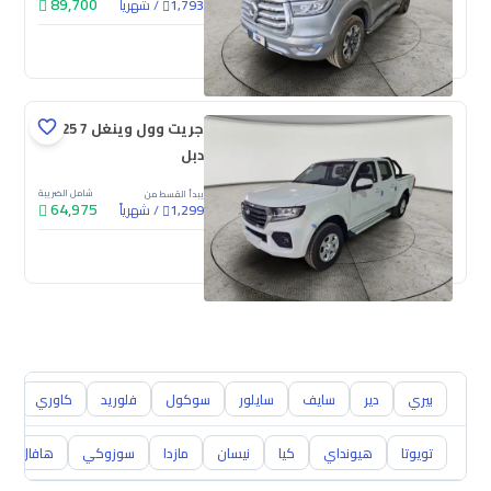
89,700
/
شهرياً
1,793
جديدة
جريت وول وينغل 7 2025
دبل
شامل الضريبة
يبدأ القسط من
64,975
/
شهرياً
1,299
جديدة
بيري
دير
سايف
سايلور
سوكول
فلوريد
كاوري
كو
تويوتا
هيونداي
كيا
نيسان
مازدا
سوزوكي
هافال