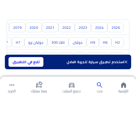
018
2019
2020
2021
2022
2023
2024
2026
H2
H6
H9
جوليان
تانك 300
جوليان برو
H7
V7
تويوتا
هيونداي
كيا
نيسان
مازدا
سوزوكي
GAC
ش
استخدم تطبيق سيارة لتجربة افضل
تابع في التطبيق
الرئيسية
بحث
جميع السيارت
بيعنا سيارتك
المزيد