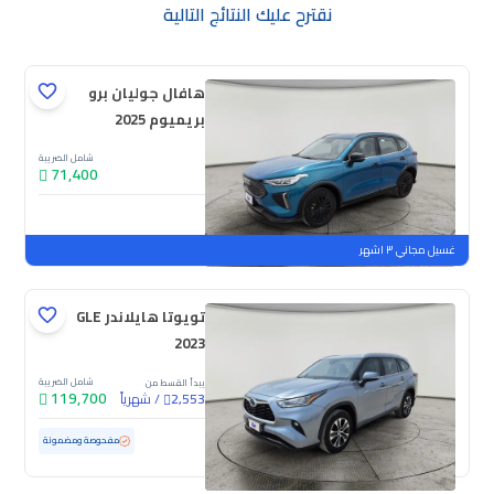
نقترح عليك النتائج التالية
هافال جوليان برو
بريميوم 2025
شامل الضريبة
71,400
جديدة
ملوحة
غسيل مجاني ٣ اشهر
تويوتا هايلاندر GLE
2023
شامل الضريبة
يبدأ القسط من
119,700
/
شهرياً
2,553
مستعملة
54,134 كم
مفحوصة ومضمونة