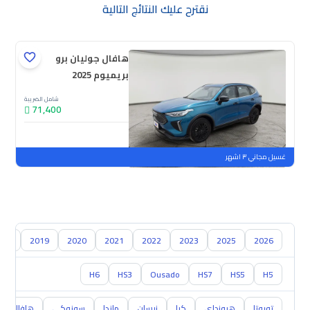
نقترح عليك النتائج التالية
هافال جوليان برو
بريميوم 2025
شامل الضريبة
71,400
جديدة
ملوحة
غسيل مجاني ٣ اشهر
018
2019
2020
2021
2022
2023
2025
2026
H6
HS3
Ousado
HS7
HS5
H5
تويوتا
هيونداي
كيا
نيسان
مازدا
سوزوكي
هافال