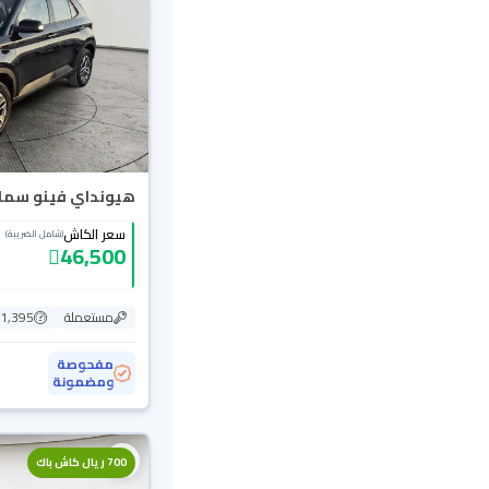
هيونداي فينو سمارت 4
سعر الكاش
(شامل الضريبة)
46,500
مستعملة
51,395 ك
مفحوصة
ومضمونة
700 ريال كاش باك