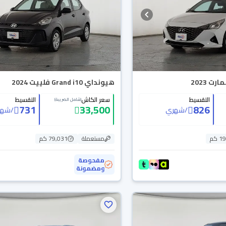
 2023
هيونداي Grand i10 فلييت 2024
التقسيط
سعر الكاش
التقسيط
(شامل الضريبة)
731
33,500
826
/
شهري
/
شهر
 كم
مستعملة
79,031 كم
مفحوصة
ومضمونة