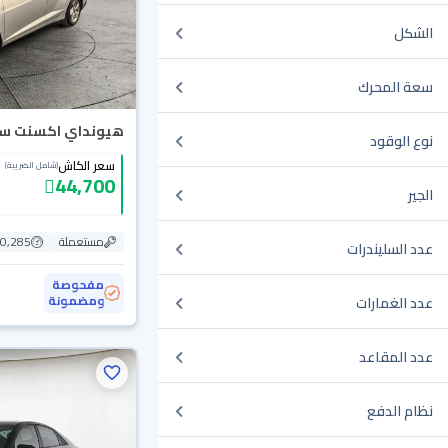
الشكل
سعة المحرك
هيونداي اكسنت سمارت
نوع الوقود
سعر الكاش
(شامل الضريبة)
44,700
الجير
مستعملة
130,285
عدد السليندرات
مفحوصة
ومضمونة
عدد الغمارات
عدد المقاعد
نظام الدفع