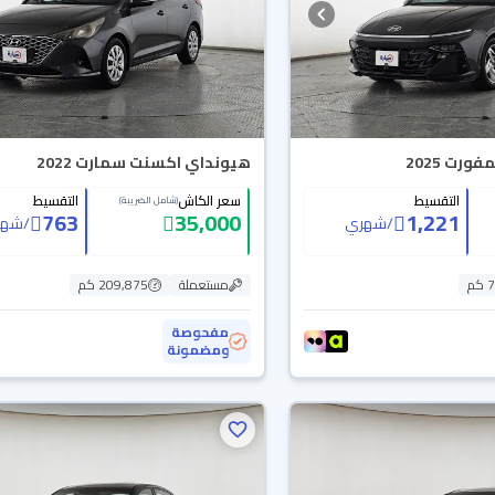
رت 2025
هيونداي اكسنت سمارت 2022
التقسيط
سعر الكاش
التقسيط
(شامل الضريبة)
763
35,000
1,221
/
شهري
/
شهر
م
مستعملة
209,875 كم
مفحوصة
ومضمونة