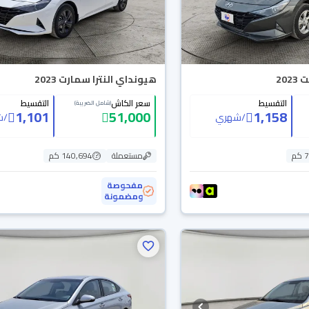
20
هيونداي النترا سمارت 2023
التقسيط
سعر الكاش
التقسيط
(شامل الضريبة)
1,101
51,000
1,158
/
شهري
/
ش
م
مستعملة
140,694 كم
مفحوصة
ومضمونة