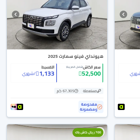
هيونداي فينو سمارت 2025
سعر الكاش
التقسيط
(شامل الضريبة)
1,133
52,500
هري
/
شهري
مستعملة
67,305 كم
مفحوصة
ومضمونة
700 ريال كاش باك