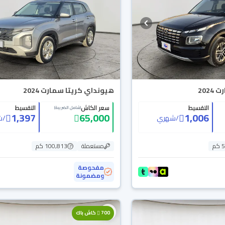
202
هيونداي كريتا سمارت 2024
التقسيط
سعر الكاش
التقسيط
(شامل الضريبة)
1,397
65,000
1,006
/
شهري
/
ش
م
مستعملة
100,813 كم
مفحوصة
ومضمونة
700
كاش باك