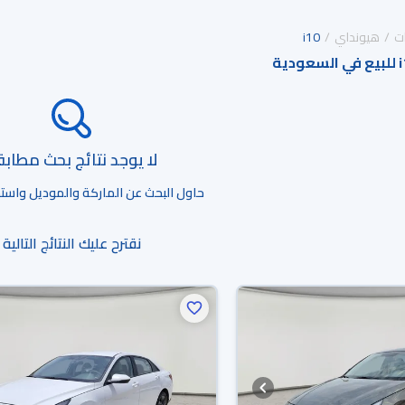
ت
هيونداي
i10
لا يوجد نتائج بحث مطاب
حاول البحث عن الماركة والموديل واستخد
نقترح عليك النتائج التالية