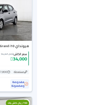
هيونداي Grand i10 فلييت 2024
سعر الكاش
(شامل الضريبة)
34,000
مستعملة
87,800 ك
مفحوصة
ومضمونة
700 ريال كاش باك