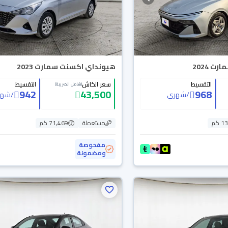
 2024
هيونداي اكسنت سمارت 2023
التقسيط
سعر الكاش
التقسيط
(شامل الضريبة)
942
43,500
968
/
شهري
/
شهر
 كم
مستعملة
71,469 كم
مفحوصة
ومضمونة