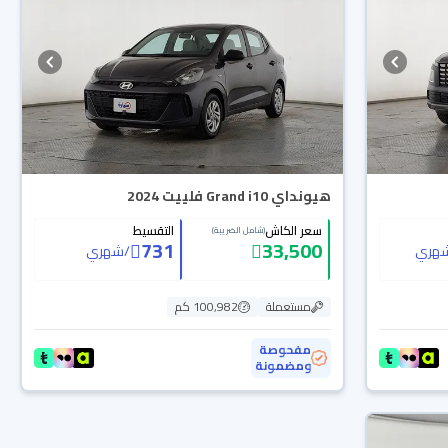
هيونداي Grand i10 فلييت 2024
سعر الكاش
التقسيط
(شامل الضريبة)
731
33,500
هري
/
شهري
مستعملة
100,982 كم
مفحوصة
ومضمونة