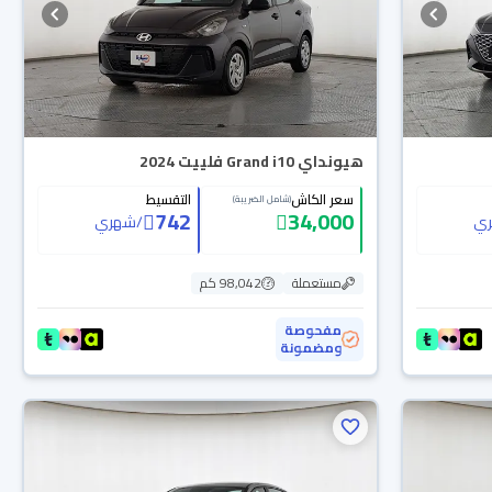
هيونداي Grand i10 فلييت 2024
سعر الكاش
التقسيط
(شامل الضريبة)
742
34,000
ي
/
شهري
مستعملة
98,042 كم
مفحوصة
ومضمونة