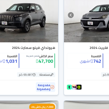
هيونداي فينو سمارت 2024
التقسيط
سعر الكاش
التقسيط
(شامل الضريبة)
1,031
47,700
742
/
شهري
/
ش
م
مستعملة
69,687 كم
مفحوصة
ومضمونة
1,000 ريال كاش باك