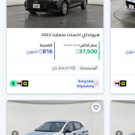
هيونداي اكسنت سمارت 2022
سعر الكاش
التقسيط
(شامل الضريبة)
816
37,500
هري
/
شهري
مستعملة
204,971 كم
مفحوصة
ومضمونة