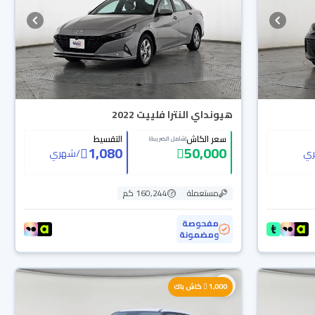
هيونداي النترا فلييت 2022
سعر الكاش
التقسيط
(شامل الضريبة)
1,080
50,000
ي
/
شهري
مستعملة
160,244 كم
مفحوصة
ومضمونة
1,000
كاش باك