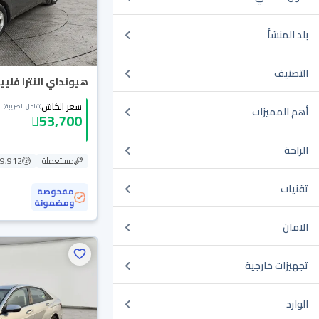
بلد المنشأ
التصنيف
هيونداي النترا فلييت 23
سعر الكاش
(شامل الضريبة)
أهم المميزات
53,700
الراحة
مستعملة
79,912 ك
تقنيات
مفحوصة
ومضمونة
الامان
تجهيزات خارجية
الوارد