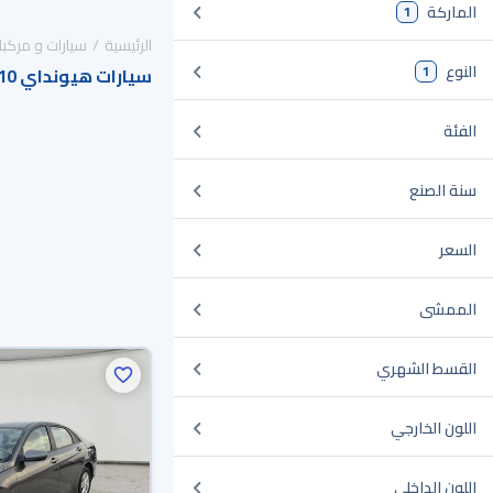
الماركة
1
الرئيسية
سيارات و مركبا
النوع
1
سيارات هيونداي i10 للبيع في السعودية
الفئة
سنة الصنع
السعر
الممشى
القسط الشهري
اللون الخارجي
اللون الداخلي