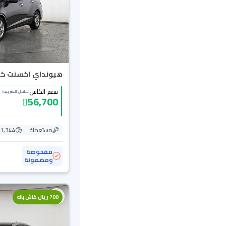
هيونداي اكسنت كمفو
سعر الكاش
(شامل الضريبة)
56,700
مستعملة
71,344 ك
مفحوصة
ومضمونة
700 ريال كاش باك