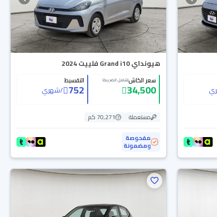
هيونداي Grand i10 فلييت 2024
سعر الكاش
التقسيط
(شامل الضريبة)
752
34,500
ي
/
شهري
مستعملة
70,271 كم
مفحوصة
ومضمونة