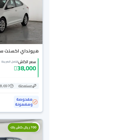
هيونداي اكسنت سمارت
سعر الكاش
(شامل الضريبة)
38,000
مستعملة
198,697
مفحوصة
ومضمونة
700 ريال كاش باك