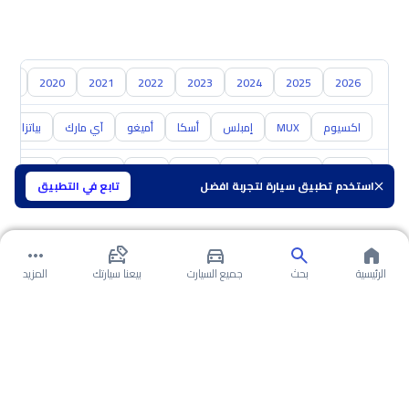
019
2020
2021
2022
2023
2024
2025
2026
اكسيوم
MUX
إمبلس
أسكا
أميغو
آي مارك
بياتزا
تويوتا
هيونداي
كيا
نيسان
مازدا
سوزوكي
هافال
استخدم تطبيق سيارة لتجربة افضل
تابع في التطبيق
الرئيسية
بحث
جميع السيارت
بيعنا سيارتك
المزيد