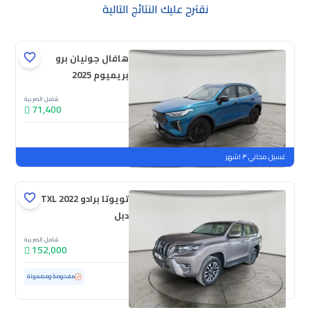
نقترح عليك النتائج التالية
هافال جوليان برو
بريميوم 2025
شامل الضريبة
71,400
جديدة
ملوحة
غسيل مجاني ٣ اشهر
تويوتا برادو TXL 2022
دبل
شامل الضريبة
152,000
مستعملة
58,208 كم
ممشى قليل
مفحوصة ومضمونة