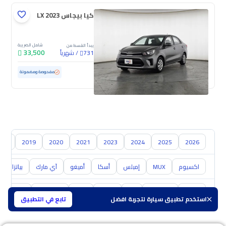
كيا بيجاس LX 2023
شامل الضريبة
يبدأ القسط من
33,500
/
شهرياً
731
مستعملة
111,061 كم
مفحوصة ومضمونة
018
2019
2020
2021
2023
2024
2025
2026
اكسيوم
MUX
إمبلس
أسكا
أميغو
آي مارك
بياتزا
تويوتا
هيونداي
كيا
نيسان
مازدا
سوزوكي
هافال
استخدم تطبيق سيارة لتجربة افضل
تابع في التطبيق