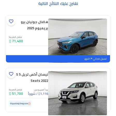
نقترح عليك النتائج التالية
هافال جوليان برو
بريميوم 2025
شامل الضريبة
71,400
جديدة
ملوحة
غسيل مجاني ٣ اشهر
نيسان أكس تريل S 5
Seats 2022
شامل الضريبة
يبدأ القسط من
51,700
/
شهرياً
1,116
مستعملة
52,395 كم
ممشى قليل
مفحوصة ومضمونة