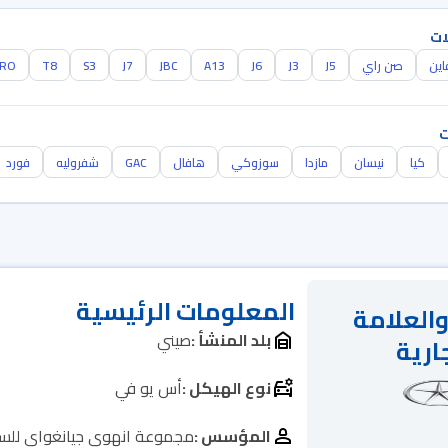
ات
اين
صن راي
J5
J3
J6
A13
JBC
J7
S3
T8
PRO
ت
كيا
نيسان
مازدا
سوزوكي
هافال
GAC
شفروليه
فورد
المعلومات الرئيسية
والعلامة
بلد المنشأ :
صيني
ارية
نوع الهيكل :
أس يو في
المؤسس :
مجموعة انهوى جيانغواي للسي