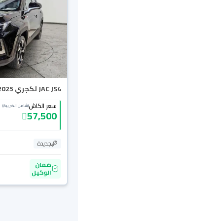
JAC JS4 لكجري 2025
سعر الكاش
(شامل الضريبة)
57,500
جديدة
ضمان
الوكيل