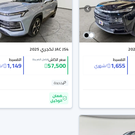
JAC JS4 لكجري 2025
التقسيط
سعر الكاش
التقسيط
(شامل الضريبة)
1,149
57,500
1,655
/
شهري
/
ش
جديدة
ضمان
الوكيل