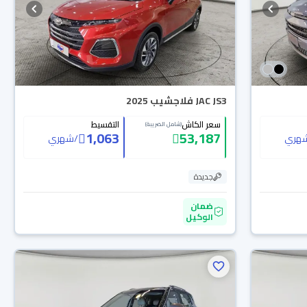
JAC JS3 فلاجشيب 2025
سعر الكاش
التقسيط
(شامل الضريبة)
1,063
53,187
هري
/
شهري
جديدة
ضمان
الوكيل