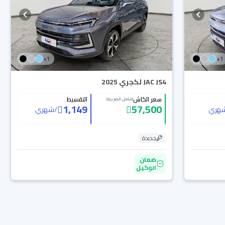
+
1
+
1
JAC JS4 لكجري 2025
سعر الكاش
التقسيط
(شامل الضريبة)
1,149
57,500
هري
/
شهري
جديدة
ضمان
الوكيل