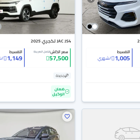
JAC JS4 لكجري 2025
التقسيط
سعر الكاش
التقسيط
(شامل الضريبة)
1,149
57,500
1,005
/
شهري
/
ش
جديدة
ضمان
الوكيل