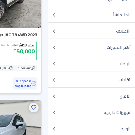
بلد المنشأ
التصنيف
JAC T8 4WD 2023 دبل
سعر الكاش
(شامل الضريبة)
أهم المميزات
50,000
الراحة
مستعملة
76,962 ك
تقنيات
مفحوصة
ومضمونة
الامان
تجهيزات خارجية
الوارد