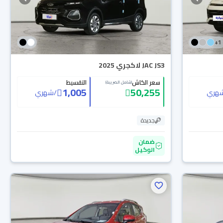
+
1
JAC JS3 لاكجري 2025
سعر الكاش
التقسيط
(شامل الضريبة)
1,005
50,255
هري
/
شهري
جديدة
ضمان
الوكيل