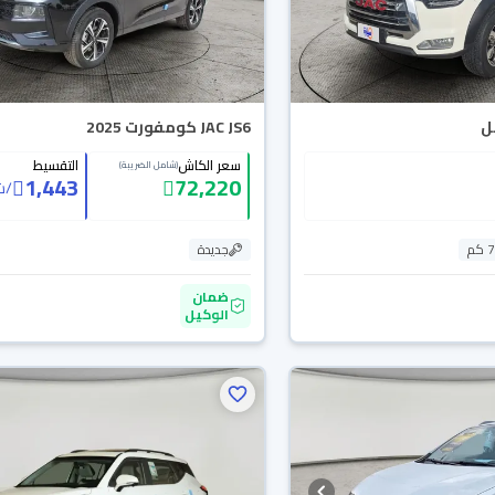
JAC JS6 كومفورت 2025
سعر الكاش
التقسيط
(شامل الضريبة)
1,443
72,220
/
ش
م
جديدة
ضمان
الوكيل