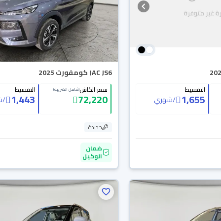
JAC JS6 كومفورت 2025
التقسيط
سعر الكاش
التقسيط
(شامل الضريبة)
1,443
72,220
1,655
/
شهري
/
ش
جديدة
ضمان
الوكيل