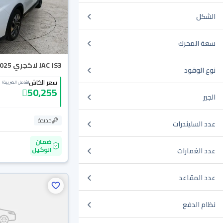
الشكل
سعة المحرك
JAC JS3 لاكجري 2025
نوع الوقود
سعر الكاش
(شامل الضريبة)
50,255
الجير
جديدة
عدد السليندرات
ضمان
الوكيل
عدد الغمارات
عدد المقاعد
نظام الدفع