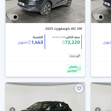
JAC JS6 كومفورت 2025
سعر الكاش
التقسيط
(شامل الضريبة)
1,443
72,220
هري
/
شهري
جديدة
ضمان
الوكيل