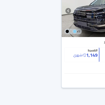
+
1
التقسيط
1,149
/
شهري