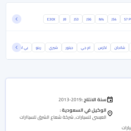
E30X
J8
JS3
JS6
M4
JS4
S7 
شانجان
لكزس
ام جي
جيتور
شيري
رينو
بي ام دبليو
جيل
سنة الانتاج :
2013-2019
الوكيل في السعودية :
العيسى للسيارات, شركة شعاع الشرق للسياارات
ارات